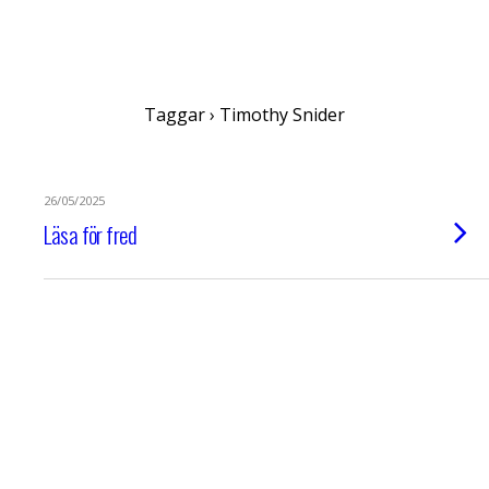
Anne-Marie Körling
Taggar › Timothy Snider
26/05/2025
Läsa för fred