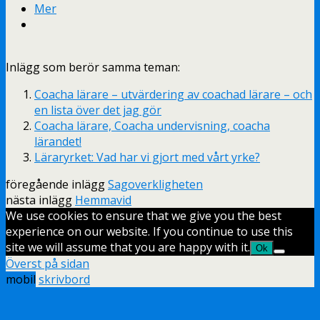
Mer
Inlägg som berör samma teman:
Coacha lärare – utvärdering av coachad lärare – och
en lista över det jag gör
Coacha lärare, Coacha undervisning, coacha
lärandet!
Läraryrket: Vad har vi gjort med vårt yrke?
föregående inlägg
Sagoverkligheten
nästa inlägg
Hemmavid
We use cookies to ensure that we give you the best
experience on our website. If you continue to use this
site we will assume that you are happy with it.
Ok
Överst på sidan
mobil
skrivbord