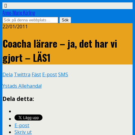
Anne-Marie Körling
22/01/2011
Coacha lärare – ja, det har vi
gjort – LÄS1
Dela
Twittra
Fäst
E-post
SMS
Ystads Allehanda!
Dela detta:
E-post
Skriv ut