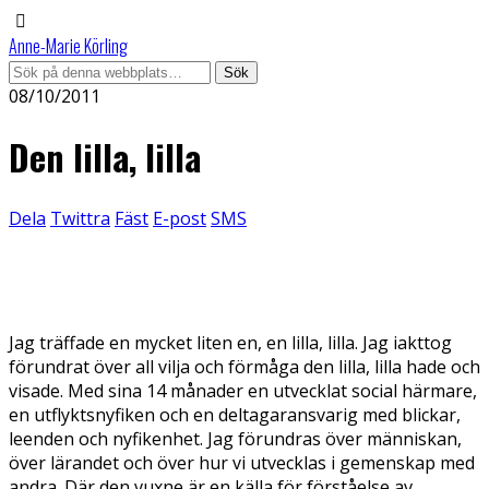
Anne-Marie Körling
08/10/2011
Den lilla, lilla
Dela
Twittra
Fäst
E-post
SMS
Jag träffade en mycket liten en, en lilla, lilla. Jag iakttog
förundrat över all vilja och förmåga den lilla, lilla hade och
visade. Med sina 14 månader en utvecklat social härmare,
en utflyktsnyfiken och en deltagaransvarig med blickar,
leenden och nyfikenhet. Jag förundras över människan,
över lärandet och över hur vi utvecklas i gemenskap med
andra. Där den vuxne är en källa för förståelse av