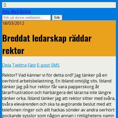
Anne-Marie Körling
18/03/2012
Breddat ledarskap räddar
rektor
Dela
Twittra
Fäst
E-post
SMS
Rektor? Vad känner vi för detta ord? Jag tänker på en
oerhörd arbetsbelastning. En ibland omöjlig sits. Ibland
tänker jag på hur rektor får vara papperskorg åt
lärarfrustration och härbärgera det lärarna inte längre
tänker orka. Ibland tänker jag att rektor sitter med svåra,
svåra elevärenden och ska ta avgörande beslut med att
telefonen ringer och allt hackas sönder av andra oerhört
pockande sysslor som någon annan i rimlighetens namn