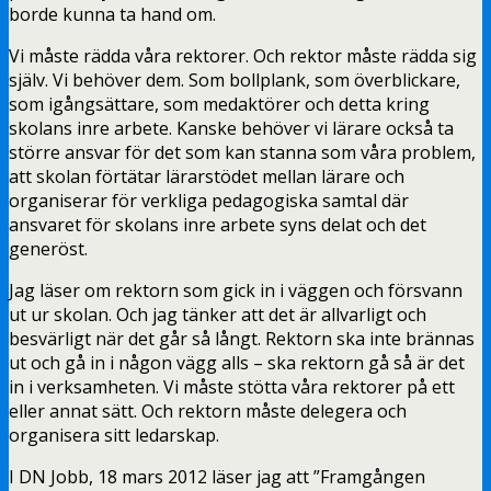
borde kunna ta hand om.
Vi måste rädda våra rektorer. Och rektor måste rädda sig
själv. Vi behöver dem. Som bollplank, som överblickare,
som igångsättare, som medaktörer och detta kring
skolans inre arbete. Kanske behöver vi lärare också ta
större ansvar för det som kan stanna som våra problem,
att skolan förtätar lärarstödet mellan lärare och
organiserar för verkliga pedagogiska samtal där
ansvaret för skolans inre arbete syns delat och det
generöst.
Jag läser om rektorn som gick in i väggen och försvann
ut ur skolan. Och jag tänker att det är allvarligt och
besvärligt när det går så långt. Rektorn ska inte brännas
ut och gå in i någon vägg alls – ska rektorn gå så är det
in i verksamheten. Vi måste stötta våra rektorer på ett
eller annat sätt. Och rektorn måste delegera och
organisera sitt ledarskap.
I DN Jobb, 18 mars 2012 läser jag att ”Framgången