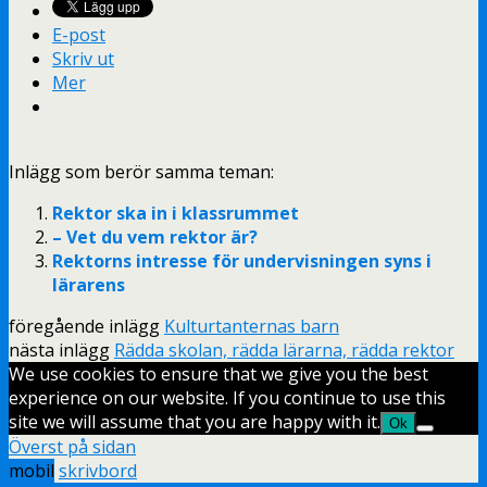
E-post
Skriv ut
Mer
Inlägg som berör samma teman:
Rektor ska in i klassrummet
– Vet du vem rektor är?
Rektorns intresse för undervisningen syns i
lärarens
föregående inlägg
Kulturtanternas barn
nästa inlägg
Rädda skolan, rädda lärarna, rädda rektor
We use cookies to ensure that we give you the best
experience on our website. If you continue to use this
site we will assume that you are happy with it.
Ok
Överst på sidan
mobil
skrivbord