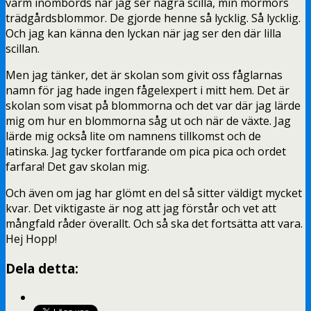
varm inombords när jag ser några scilla, min mormors
trädgårdsblommor. De gjorde henne så lycklig. Så lycklig.
Och jag kan känna den lyckan när jag ser den där lilla
scillan.
Men jag tänker, det är skolan som givit oss fåglarnas
namn för jag hade ingen fågelexpert i mitt hem. Det är
skolan som visat på blommorna och det var där jag lärde
mig om hur en blommorna såg ut och när de växte. Jag
lärde mig också lite om namnens tillkomst och de
latinska. Jag tycker fortfarande om pica pica och ordet
farfara! Det gav skolan mig.
Och även om jag har glömt en del så sitter väldigt mycket
kvar. Det viktigaste är nog att jag förstår och vet att
mångfald råder överallt. Och så ska det fortsätta att vara.
Hej Hopp!
Dela detta: