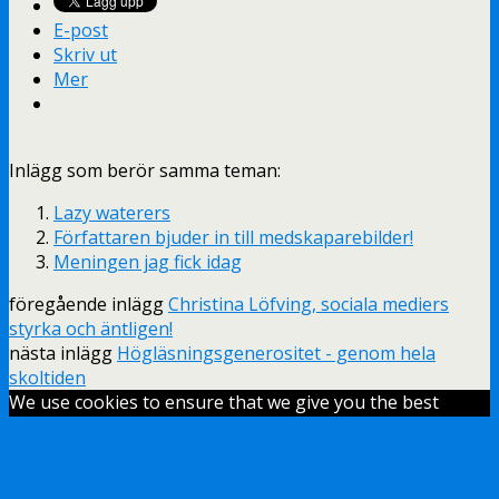
E-post
Skriv ut
Mer
Inlägg som berör samma teman:
Lazy waterers
Författaren bjuder in till medskaparebilder!
Meningen jag fick idag
föregående inlägg
Christina Löfving, sociala mediers
styrka och äntligen!
nästa inlägg
Högläsningsgenerositet - genom hela
skoltiden
We use cookies to ensure that we give you the best
experience on our website. If you continue to use this
site we will assume that you are happy with it.
Ok
Överst på sidan