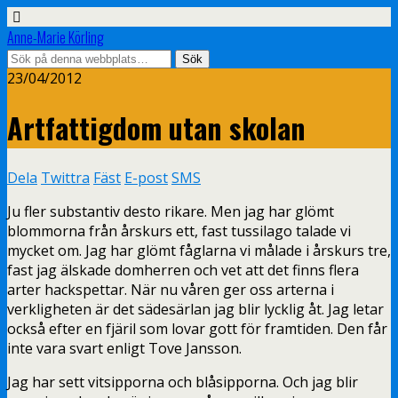
Anne-Marie Körling
23/04/2012
Artfattigdom utan skolan
Dela
Twittra
Fäst
E-post
SMS
Ju fler substantiv desto rikare. Men jag har glömt
blommorna från årskurs ett, fast tussilago talade vi
mycket om. Jag har glömt fåglarna vi målade i årskurs tre,
fast jag älskade domherren och vet att det finns flera
arter hackspettar. När nu våren ger oss arterna i
verkligheten är det sädesärlan jag blir lycklig åt. Jag letar
också efter en fjäril som lovar gott för framtiden. Den får
inte vara svart enligt Tove Jansson.
Jag har sett vitsipporna och blåsipporna. Och jag blir