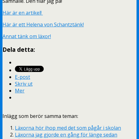
Samhälle. Den filar jag på!
Här är en artikel!
Här är ett Helena von Schantztänk!
Annat tänk om läxor!
Dela detta:
E-post
Skriv ut
Mer
Inlägg som berör samma teman:
Läxorna hör ihop med det som pågår i skolan
Läxorna jag gjorde en gång för länge sedan