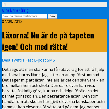
Anne-Marie Körling
04/09/2012
Läxorna! Nu är de på tapeten
igen! Och med rätta!
Dela
Twittra
Fäst
E-post
SMS
Det sägs att man ska kunna få rutavdrag för att få hjälp
med sina barns läxor. Jag sitter en aning förstummad.
Det säger mig att läxan inte alls är det den ska vara – en
bro mellan hem och skola. Den där eleven kan visa,
berätta, åskådliggöra, kunna och delge föräldern det
barnet gör i skolan. Den bekräftande läxan. Den som
handlar om att skolan har givit eleverna kunskaper och i
hemmet kan eleverna få sätta ord på dem. Jag har sett