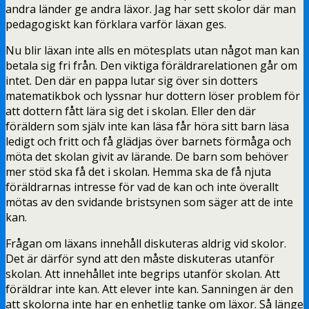
andra länder ge andra läxor. Jag har sett skolor där man
pedagogiskt kan förklara varför läxan ges.
Nu blir läxan inte alls en mötesplats utan något man kan
betala sig fri från. Den viktiga föräldrarelationen går om
intet. Den där en pappa lutar sig över sin dotters
matematikbok och lyssnar hur dottern löser problem för
att dottern fått lära sig det i skolan. Eller den där
föräldern som själv inte kan läsa får höra sitt barn läsa
ledigt och fritt och få glädjas över barnets förmåga och
möta det skolan givit av lärande. De barn som behöver
mer stöd ska få det i skolan. Hemma ska de få njuta
föräldrarnas intresse för vad de kan och inte överallt
mötas av den svidande bristsynen som säger att de inte
kan.
Frågan om läxans innehåll diskuteras aldrig vid skolor.
Det är därför synd att den måste diskuteras utanför
skolan. Att innehållet inte begrips utanför skolan. Att
föräldrar inte kan. Att elever inte kan. Sanningen är den
att skolorna inte har en enhetlig tanke om läxor. Så länge