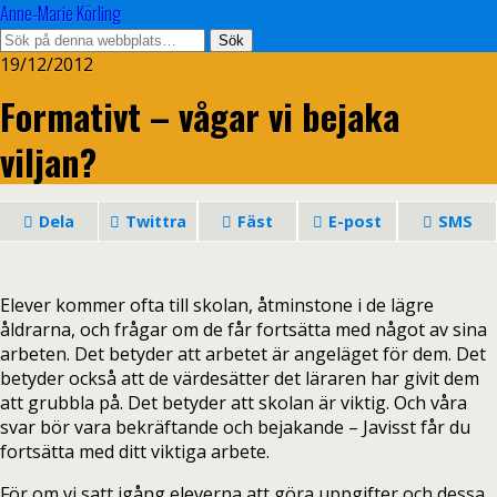
Anne-Marie Körling
19/12/2012
Formativt – vågar vi bejaka
viljan?
Dela
Twittra
Fäst
E-post
SMS
Elever kommer ofta till skolan, åtminstone i de lägre
åldrarna, och frågar om de får fortsätta med något av sina
arbeten. Det betyder att arbetet är angeläget för dem. Det
betyder också att de värdesätter det läraren har givit dem
att grubbla på. Det betyder att skolan är viktig. Och våra
svar bör vara bekräftande och bejakande – Javisst får du
fortsätta med ditt viktiga arbete.
För om vi satt igång eleverna att göra uppgifter och dessa