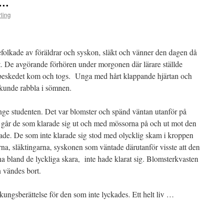
 …
ling
folkade av föräldrar och syskon, släkt och vänner den dagen då
het. De avgörande förhören under morgonen där lärare ställde
a beskedet kom och togs. Unga med hårt klappande hjärtan och
 kunde rabbla i sömnen.
ge studenten. Det var blomster och spänd väntan utanför på
t går de som klarade sig ut och med mössorna på och ut mot den
ade. De som inte klarade sig stod med olycklig skam i kroppen
na, släktingarna, syskonen som väntade därutanför visste att den
a bland de lyckliga skara, inte hade klarat sig. Blomsterkvasten
 vändes bort.
 kungsberättelse för den som inte lyckades. Ett helt liv …