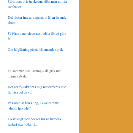
Stöts man ut från skolan, stöts man ut från
samhället
Det räcker inte att säga att vi är en läsande
skola
Så försvinner elevernas rädsla för att göra
fel
Om högläsning på ett främmande språk
En sommar utan läsning – då gick min
hjärna i dvala
Det gör fysiskt ont i mig när eleverna inte
får läsa det de vill
På rasten är han kung, i klassrummet
”dum i huvudet”
Livsviktigt med böcker för att barnens
fantasi ska flöda fritt