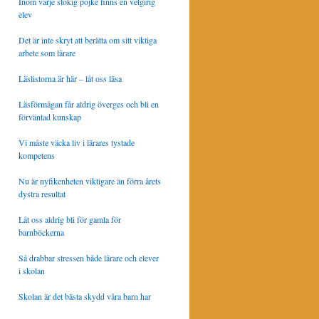
Inom varje stökig pojke finns en vetgirig
elev
Det är inte skryt att berätta om sitt viktiga
arbete som lärare
Läslistorna är här – låt oss läsa
Läsförmågan får aldrig överges och bli en
förväntad kunskap
Vi måste väcka liv i lärares tystade
kompetens
Nu är nyfikenheten viktigare än förra årets
dystra resultat
Låt oss aldrig bli för gamla för
barnböckerna
Så drabbar stressen både lärare och elever
i skolan
Skolan är det bästa skydd våra barn har