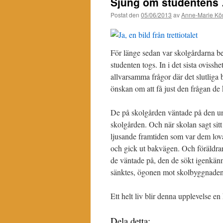
Sjung om studentens
Postat den
05/06/2013
av
Anne-Marie Kör
För länge sedan var skolgårdarna be
studenten togs. In i det sista oviss
allvarsamma frågor där det slutlig
önskan om att få just den frågan de
De på skolgården väntade på den un
skolgården. Och när skolan sagt sit
ljusande framtiden som var dem lov
och gick ut bakvägen. Och föräldrar
de väntade på, den de sökt igenkänn
sänktes, ögonen mot skolbyggnaden
Ett helt liv blir denna upplevelse en
Dela detta: