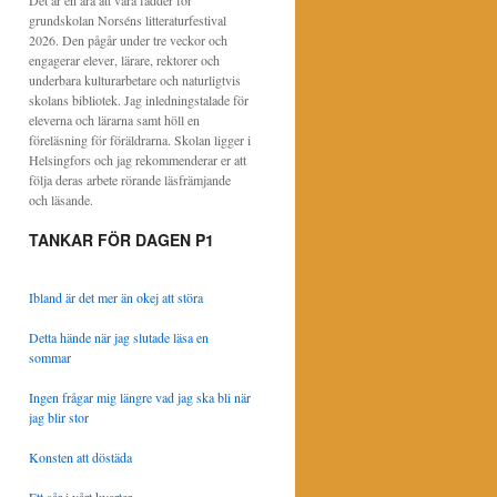
Det är en ära att vara fadder för
grundskolan Norséns litteraturfestival
2026. Den pågår under tre veckor och
engagerar elever, lärare, rektorer och
underbara kulturarbetare och naturligtvis
skolans bibliotek. Jag inledningstalade för
eleverna och lärarna samt höll en
föreläsning för föräldrarna. Skolan ligger i
Helsingfors och jag rekommenderar er att
följa deras arbete rörande läsfrämjande
och läsande.
TANKAR FÖR DAGEN P1
Ibland är det mer än okej att störa
Detta hände när jag slutade läsa en
sommar
Ingen frågar mig längre vad jag ska bli när
jag blir stor
Konsten att döstäda