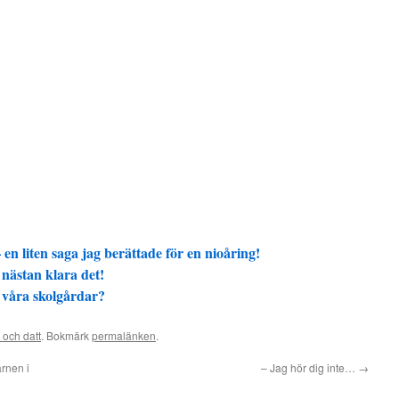
en liten saga jag berättade för en nioåring!
 nästan klara det!
på våra skolgårdar?
 och datt
. Bokmärk
permalänken
.
rnen i
– Jag hör dig inte…
→