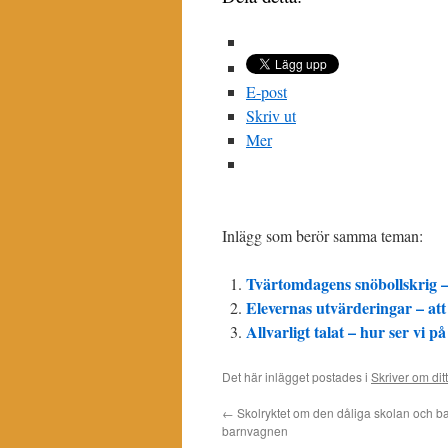
E-post
Skriv ut
Mer
Inlägg som berör samma teman:
Tvärtomdagens snöbollskrig – 
Elevernas utvärderingar – att
Allvarligt talat – hur ser vi 
Det här inlägget postades i
Skriver om ditt
←
Skolryktet om den dåliga skolan och ba
barnvagnen