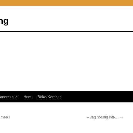
ng
mmarskalle
Hem
Boka/Kontakt
rnen i
– Jag hör dig inte…
→