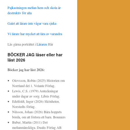
Pajkastningen mellan hem och skola är
destruktiv för alla
Galet att lärare inte vågar vara sjuka
Vi lärare har mycket att lära av varandra
Läs gärna porträttet i
Läraren
Här
BÖCKER JAG läser eller har
läst 2026
Böcker jag har läst
2026:
Olovsson, Robin (2025) Historien om
Norrland del 1. Volante Förlag.
Lewis, C.S. (1979) Anteckningar
under dagar av sorg. Libris Förlag.
Edelfeldt, Inger (2026) Skönheten.
Norstedts förlag.
Nilsson, Johan (2026) Bära hoppets
börda, om att förlora ett barn. Bonniers
Buber, Martin (2011) Det
mellanmänskliga. Dualis Förlag AB