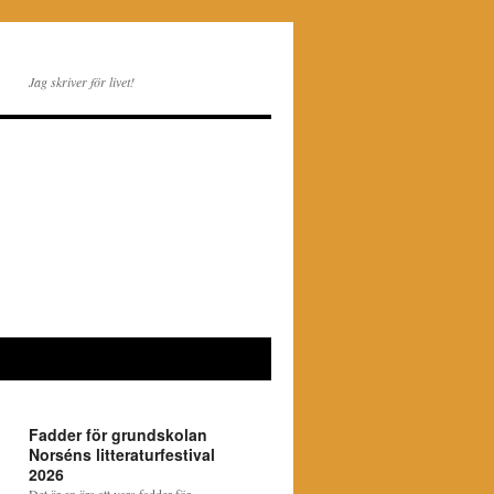
Jag skriver för livet!
Fadder för grundskolan
Norséns litteraturfestival
2026