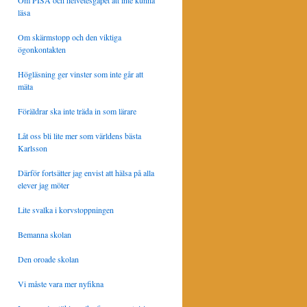
Om PISA och helvetesgapet att inte kunna
läsa
Om skärmstopp och den viktiga
ögonkontakten
Högläsning ger vinster som inte går att
mäta
Föräldrar ska inte träda in som lärare
Låt oss bli lite mer som världens bästa
Karlsson
Därför fortsätter jag envist att hälsa på alla
elever jag möter
Lite svalka i korvstoppningen
Bemanna skolan
Den oroade skolan
Vi måste vara mer nyfikna