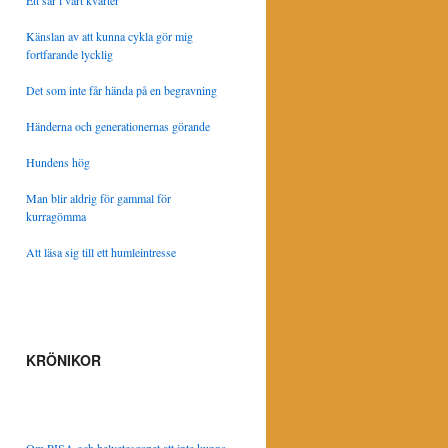
Ett sår i vårt kvarter
Känslan av att kunna cykla gör mig
fortfarande lycklig
Det som inte får hända på en begravning
Händerna och generationernas görande
Hundens hög
Man blir aldrig för gammal för
kurragömma
Att läsa sig till ett humleintresse
KRÖNIKOR