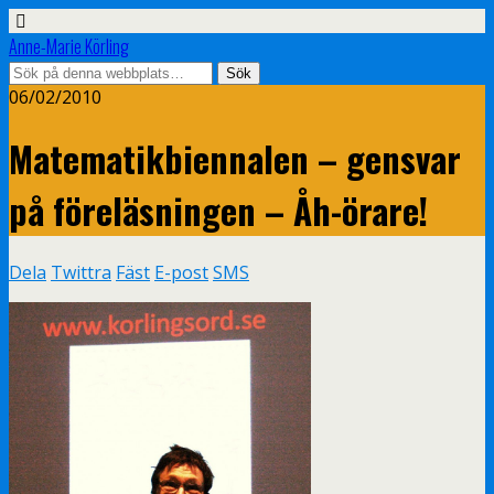
Anne-Marie Körling
06/02/2010
Matematikbiennalen – gensvar
på föreläsningen – Åh-örare!
Dela
Twittra
Fäst
E-post
SMS