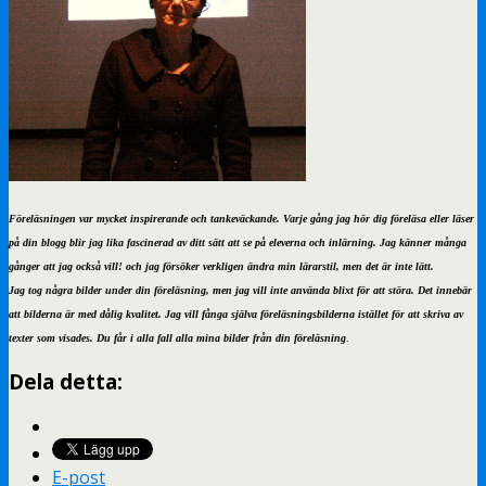
Föreläsningen var mycket inspirerande och tankeväckande. Varje gång jag hör dig föreläsa eller läser
på din blogg blir jag lika fascinerad av ditt sätt att se på eleverna och inlärning. Jag känner många
gånger att jag också vill! och jag försöker verkligen ändra min lärarstil, men det är inte lätt.
Jag tog några bilder under din föreläsning, men jag vill inte använda blixt för att störa. Det innebär
att bilderna är med dålig kvalitet. Jag vill fånga själva föreläsningsbilderna istället för att skriva av
texter som visades. Du får i alla fall alla mina bilder från din föreläsning
.
Dela detta:
E-post