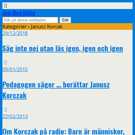
Anne-Marie Körling
Kategorier ›
Janusz Korcak
29/12/2018
Säg inte nej utan läs igen, igen och igen
09/01/2015
Pedagogen säger … berättar Janusz
Korczak
22/02/2013
Om Korczak på radio: Barn är människor,