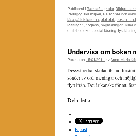
Publicerat i
Barns rättigheter
,
Bildpromen
Pedagogiska miljöer
,
Relationer och vän
läsa på lektionerna
,
bibliotek
,
boken i und
läsningen
,
högläsa
,
högläsningen
,
killar
om biblioteken
,
social läsning
,
tyst läsnin
Undervisa om boken m
Postat den
15/04/2011
av
Anne-Marie Kör
Dessvärre har skolan ibland förstör
sönder av ord, meningar och möjligh
flytt ifrån. Det är kanske för att lä
Dela detta:
E-post