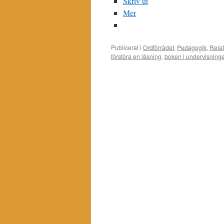
Skriv ut
Mer
Publicerat i
Ordförrådet
,
Pedagogik
,
Rela
förstöra en läsning
,
boken i undervisning