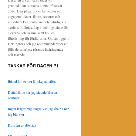
Det är en ära att vara fadder för
grundskolan Norséns litteraturfestival
2026. Den pågår under tre veckor och
engagerar elever, lärare, rektorer och
underbara kulturarbetare och naturligtvis
skolans bibliotek. Jag inledningstalade för
eleverna och lärarna samt höll en
föreläsning för föräldrarna. Skolan ligger i
Helsingfors och jag rekommenderar er att
följa deras arbete rörande läsfrämjande
och läsande.
TANKAR FÖR DAGEN P1
Ibland är det mer än okej att störa
Detta hände när jag slutade läsa en
sommar
Ingen frågar mig längre vad jag ska bli när
jag blir stor
Konsten att döstäda