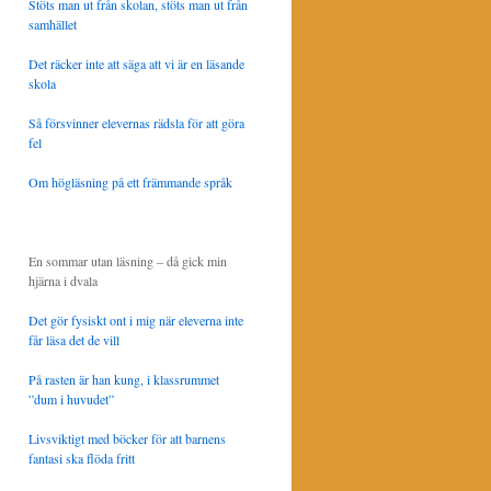
Stöts man ut från skolan, stöts man ut från
samhället
Det räcker inte att säga att vi är en läsande
skola
Så försvinner elevernas rädsla för att göra
fel
Om högläsning på ett främmande språk
En sommar utan läsning – då gick min
hjärna i dvala
Det gör fysiskt ont i mig när eleverna inte
får läsa det de vill
På rasten är han kung, i klassrummet
”dum i huvudet”
Livsviktigt med böcker för att barnens
fantasi ska flöda fritt