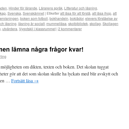
aden
,
Hinder för lärande
,
Lärarens språk
,
Litteratur och läsning
,
skap
,
Svenska
,
Svenskämnet
|
Etiketter
att läsa för att förstå
,
att läsa ihop
,
att
ervisningen
,
boken som fotboll
,
bokhandeln
,
boklådor
,
elevers förståelse av
 och läsning
,
läsning är socialt
,
mummelläsa
,
skolbibliotek
,
skollag
,
Skollagen
g
,
utvärdera
,
Vygotskij i klassrummet
|
2 kommentarer
en lämna några frågor kvar!
ling
t möjligheten om dikten, texten och boken. Det skolan tuggat
eter gör att det som skolan skulle ha lyckats med blir avskytt och
raren …
Fortsätt läsa
→