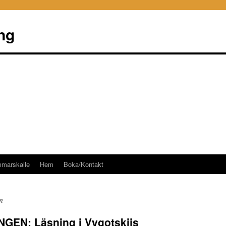
ng
mmarskalle
Hem
Boka/Kontakt
n
GEN: Läsning i Vygotskijs