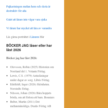
Pajkastningen mellan hem och skola är
destruktiv för alla
Galet att lärare inte vågar vara sjuka
Vi lärare har mycket att lära av varandra
Läs gärna porträttet i
Läraren
Här
BÖCKER JAG läser eller har
läst 2026
Böcker jag har läst
2026:
Olovsson, Robin (2025) Historien om
Norrland del 1. Volante Förlag.
Lewis, C.S. (1979) Anteckningar
under dagar av sorg. Libris Förlag.
Edelfeldt, Inger (2026) Skönheten.
Norstedts förlag.
Nilsson, Johan (2026) Bära hoppets
börda, om att förlora ett barn. Bonniers
Buber, Martin (2011) Det
mellanmänskliga. Dualis Förlag AB