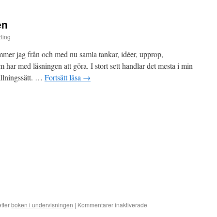
en
ling
mer jag från och med nu samla tankar, idéer, upprop,
om har med läsningen att göra. I stort sett handlar det mesta i min
llningssätt. …
Fortsätt läsa
→
för
etter
boken i undervisningen
|
Kommentarer inaktiverade
Boken