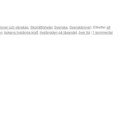
tioner och vänskap
,
Skolrättigheter
,
Svenska
,
Svenskämnet
|
Etiketter
att
en
,
bokens livslånga kraft
,
livslängden på läsandet
,
över tid
|
1 kommentar