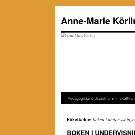
Hoppa
till
Anne-Marie Körli
innehåll
Pedagogiska ordspråk ur min skattka
boken i undervisninge
Etikettarkiv:
BOKEN I UNDERVISNIN