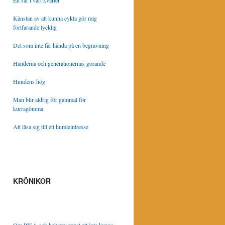
Ett sår i vårt kvarter
Känslan av att kunna cykla gör mig
fortfarande lycklig
Det som inte får hända på en begravning
Händerna och generationernas görande
Hundens hög
Man blir aldrig för gammal för
kurragömma
Att läsa sig till ett humleintresse
KRÖNIKOR