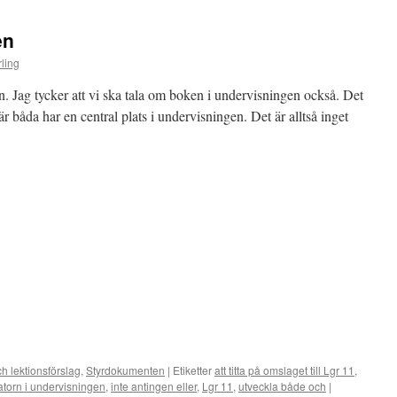
i
undervisningen
en
ling
n. Jag tycker att vi ska tala om boken i undervisningen också. Det
där båda har en central plats i undervisningen. Det är alltså inget
h lektionsförslag
,
Styrdokumenten
|
Etiketter
att titta på omslaget till Lgr 11
,
atorn i undervisningen
,
inte antingen eller
,
Lgr 11
,
utveckla både och
|