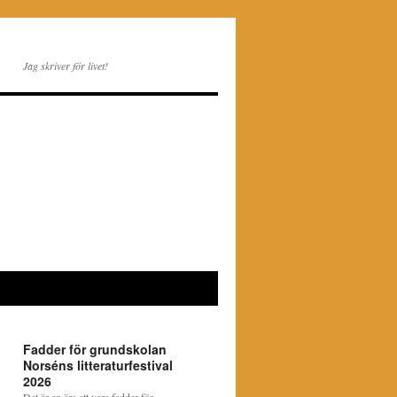
Jag skriver för livet!
Fadder för grundskolan
Norséns litteraturfestival
2026