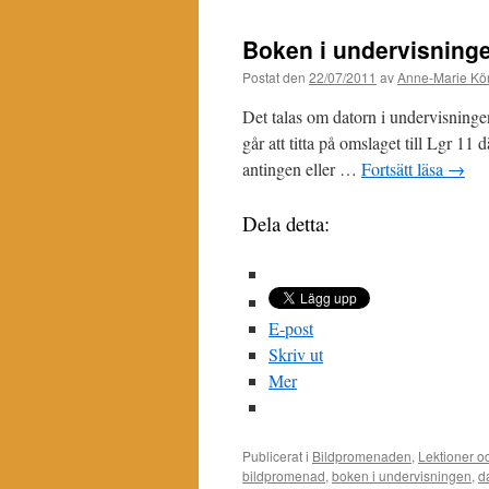
Boken i undervisning
Postat den
22/07/2011
av
Anne-Marie Kör
Det talas om datorn i undervisninge
går att titta på omslaget till Lgr 11 
antingen eller …
Fortsätt läsa
→
Dela detta:
E-post
Skriv ut
Mer
Publicerat i
Bildpromenaden
,
Lektioner oc
bildpromenad
,
boken i undervisningen
,
d