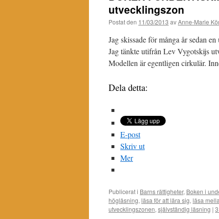
utvecklingszon
Postat den
11/03/2013
av
Anne-Marie Kör
Jag skissade för många år sedan en u
Jag tänkte utifrån Lev Vygotskijs u
Modellen är egentligen cirkulär. Inne
Dela detta:
E-post
Skriv ut
Mer
Publicerat i
Barns rättigheter
,
Boken i und
högläsning
,
läsa för att lära sig
,
läsa mell
utvecklingszonen
,
självständig läsning
|
3