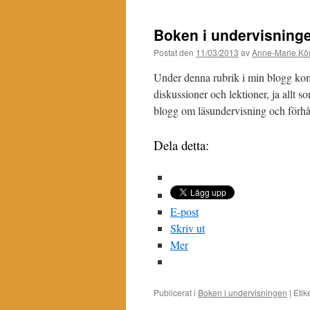
Boken i undervisning
Postat den
11/03/2013
av
Anne-Marie Kör
Under denna rubrik i min blogg kom
diskussioner och lektioner, ja allt s
blogg om läsundervisning och förhå
Dela detta:
E-post
Skriv ut
Mer
Publicerat i
Boken i undervisningen
|
Etik