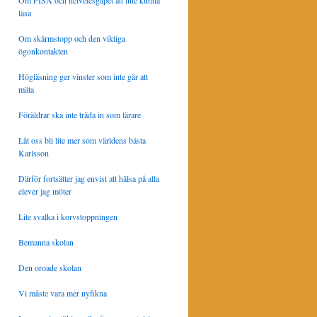
Om PISA och helvetesgapet att inte kunna
läsa
Om skärmstopp och den viktiga
ögonkontakten
Högläsning ger vinster som inte går att
mäta
Föräldrar ska inte träda in som lärare
Låt oss bli lite mer som världens bästa
Karlsson
Därför fortsätter jag envist att hälsa på alla
elever jag möter
Lite svalka i korvstoppningen
Bemanna skolan
Den oroade skolan
Vi måste vara mer nyfikna