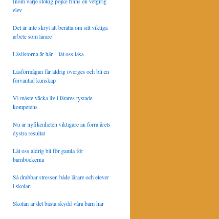
Inom varje stökig pojke finns en vetgirig
elev
Det är inte skryt att berätta om sitt viktiga
arbete som lärare
Läslistorna är här – låt oss läsa
Läsförmågan får aldrig överges och bli en
förväntad kunskap
Vi måste väcka liv i lärares tystade
kompetens
Nu är nyfikenheten viktigare än förra årets
dystra resultat
Låt oss aldrig bli för gamla för
barnböckerna
Så drabbar stressen både lärare och elever
i skolan
Skolan är det bästa skydd våra barn har