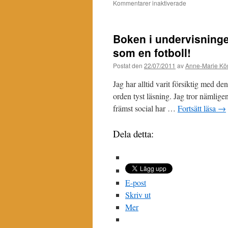
för
Kommentarer inaktiverade
Boken
i
undervisninge
Boken i undervisninge
som en fotboll!
Postat den
22/07/2011
av
Anne-Marie Kör
Jag har alltid varit försiktig med de
orden tyst läsning. Jag tror nämlige
främst social har …
Fortsätt läsa
→
Dela detta:
E-post
Skriv ut
Mer