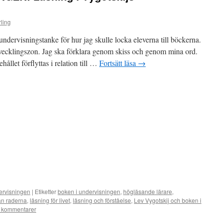
ling
ndervisningstanke för hur jag skulle locka eleverna till böckerna.
tvecklingszon. Jag ska förklara genom skiss och genom mina ord.
hållet förflyttas i relation till …
Fortsätt läsa
→
ervisningen
|
Etiketter
boken i undervisningen
,
högläsande lärare
,
an raderna
,
läsning för livet
,
läsning och förståelse
,
Lev Vygotskij och boken i
 kommentarer