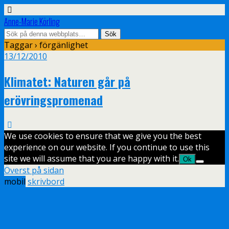
Anne-Marie Körling
Taggar › förgänlighet
13/12/2010
Klimatet: Naturen går på
erövringspromenad
We use cookies to ensure that we give you the best
experience on our website. If you continue to use this
site we will assume that you are happy with it.
Ok
Överst på sidan
mobil
skrivbord