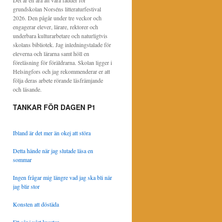
Det är en ära att vara fadder för
grundskolan Norséns litteraturfestival
2026. Den pågår under tre veckor och
engagerar elever, lärare, rektorer och
underbara kulturarbetare och naturligtvis
skolans bibliotek. Jag inledningstalade för
eleverna och lärarna samt höll en
föreläsning för föräldrarna. Skolan ligger i
Helsingfors och jag rekommenderar er att
följa deras arbete rörande läsfrämjande
och läsande.
TANKAR FÖR DAGEN P1
Ibland är det mer än okej att störa
Detta hände när jag slutade läsa en
sommar
Ingen frågar mig längre vad jag ska bli när
jag blir stor
Konsten att döstäda