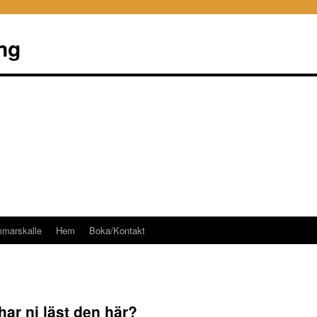
ng
mmarskalle
Hem
Boka/Kontakt
har ni läst den här?