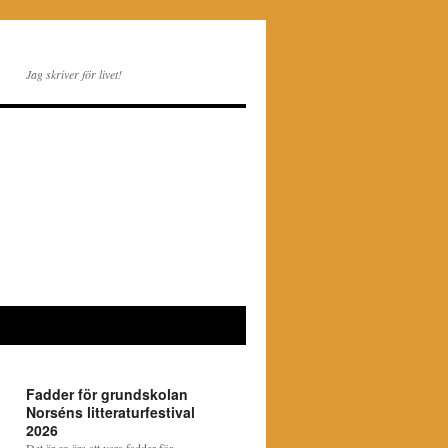
Jag skriver för livet!
Fadder för grundskolan
Norséns litteraturfestival
2026