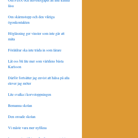
Om PISA och helvetesgapet att inte kunna
läsa
Om skärmstopp och den viktiga
ögonkontakten
Högläsning ger vinster som inte går att
mäta
Föräldrar ska inte träda in som lärare
Låt oss bli lite mer som världens bästa
Karlsson
Därför fortsätter jag envist att hälsa på alla
elever jag möter
Lite svalka i korvstoppningen
Bemanna skolan
Den oroade skolan
Vi måste vara mer nyfikna