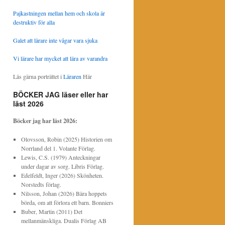
Pajkastningen mellan hem och skola är
destruktiv för alla
Galet att lärare inte vågar vara sjuka
Vi lärare har mycket att lära av varandra
Läs gärna porträttet i
Läraren
Här
BÖCKER JAG läser eller har
läst 2026
Böcker jag har läst
2026:
Olovsson, Robin (2025) Historien om
Norrland del 1. Volante Förlag.
Lewis, C.S. (1979) Anteckningar
under dagar av sorg. Libris Förlag.
Edelfeldt, Inger (2026) Skönheten.
Norstedts förlag.
Nilsson, Johan (2026) Bära hoppets
börda, om att förlora ett barn. Bonniers
Buber, Martin (2011) Det
mellanmänskliga. Dualis Förlag AB