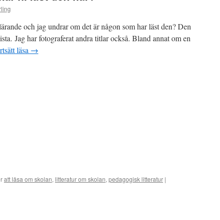
ling
 lärande och jag undrar om det är någon som har läst den? Den
ista. Jag har fotograferat andra titlar också. Bland annat om en
rtsätt läsa
→
er
att läsa om skolan
,
litteratur om skolan
,
pedagogisk litteratur
|