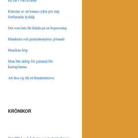
Ett sår i vårt kvarter
Känslan av att kunna cykla gör mig
fortfarande lycklig
Det som inte får hända på en begravning
Händerna och generationernas görande
Hundens hög
Man blir aldrig för gammal för
kurragömma
Att läsa sig till ett humleintresse
KRÖNIKOR