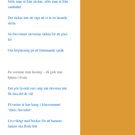
Stöts man ut från skolan, stöts man ut från
samhället
Det räcker inte att säga att vi är en läsande
skola
Så försvinner elevernas rädsla för att göra
fel
Om högläsning på ett främmande språk
En sommar utan läsning – då gick min
hjärna i dvala
Det gör fysiskt ont i mig när eleverna inte
får läsa det de vill
På rasten är han kung, i klassrummet
”dum i huvudet”
Livsviktigt med böcker för att barnens
fantasi ska flöda fritt