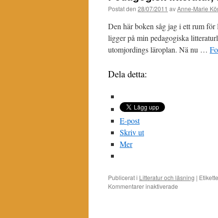
Postat den
28/07/2011
av
Anne-Marie Kör
Den här boken såg jag i ett rum för
ligger på min pedagogiska litteraturl
utomjordings läroplan. Nä nu …
Fo
Dela detta:
E-post
Skriv ut
Mer
Publicerat i
Litteratur och läsning
|
Etikett
Kommentarer inaktiverade
för
Pedagogisk
litteratur,
har