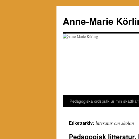
Hoppa
till
Anne-Marie Körli
innehåll
Pedagogiska ordspråk ur min skattka
litteratur om skolan
Etikettarkiv:
Pedagogisk litteratur, 