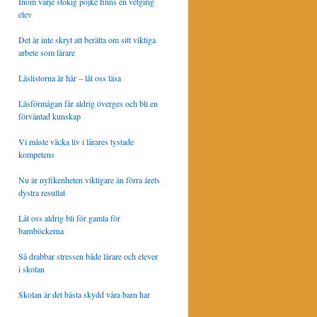
Inom varje stökig pojke finns en vetgirig
elev
Det är inte skryt att berätta om sitt viktiga
arbete som lärare
Läslistorna är här – låt oss läsa
Läsförmågan får aldrig överges och bli en
förväntad kunskap
Vi måste väcka liv i lärares tystade
kompetens
Nu är nyfikenheten viktigare än förra årets
dystra resultat
Låt oss aldrig bli för gamla för
barnböckerna
Så drabbar stressen både lärare och elever
i skolan
Skolan är det bästa skydd våra barn har