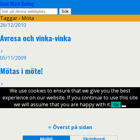
Anne-Marie Körling
Taggar › Möta
26/12/2010
Avresa och vinka-vinka
05/11/2009
Mötas i möte!
We use cookies to ensure that we give you the best
experience on our website. If you continue to use this site
we will assume that you are happy with it.
Ok
Överst på sidan
Mobil
Skrivbord