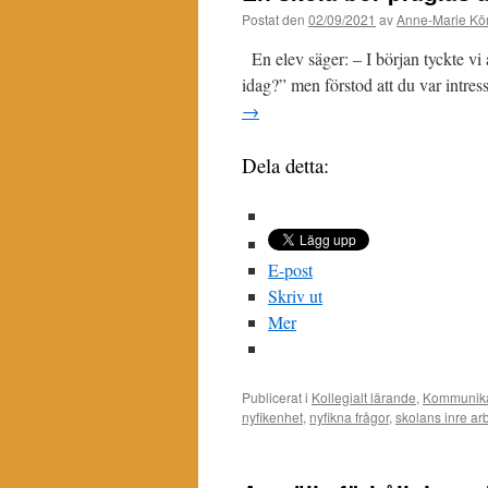
Postat den
02/09/2021
av
Anne-Marie Kör
En elev säger: – I början tyckte vi 
idag?” men förstod att du var intre
→
Dela detta:
E-post
Skriv ut
Mer
Publicerat i
Kollegialt lärande
,
Kommunika
nyfikenhet
,
nyfikna frågor
,
skolans inre ar