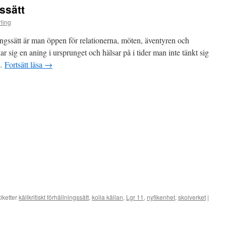
förhållningssätt
gssätt
ling
ingssätt är man öppen för relationerna, möten, äventyren och
r sig en aning i ursprunget och hälsar på i tider man inte tänkt sig
 …
Fortsätt läsa
→
iketter
källkritiskt förhållningssätt
,
kolla källan
,
Lgr 11
,
nyfikenhet
,
skolverket
|