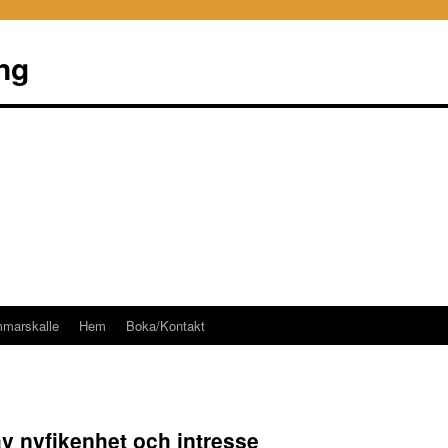
ng
mmarskalle
Hem
Boka/Kontakt
av nyfikenhet och intresse