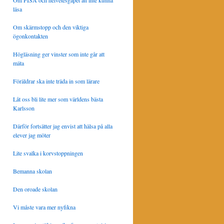
Om PISA och helvetesgapet att inte kunna
läsa
Om skärmstopp och den viktiga
ögonkontakten
Högläsning ger vinster som inte går att
mäta
Föräldrar ska inte träda in som lärare
Låt oss bli lite mer som världens bästa
Karlsson
Därför fortsätter jag envist att hälsa på alla
elever jag möter
Lite svalka i korvstoppningen
Bemanna skolan
Den oroade skolan
Vi måste vara mer nyfikna