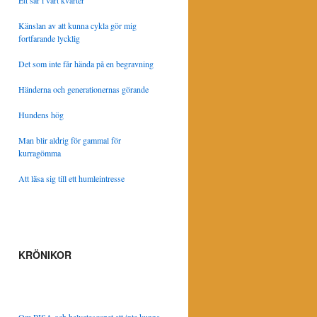
Ett sår i vårt kvarter
Känslan av att kunna cykla gör mig
fortfarande lycklig
Det som inte får hända på en begravning
Händerna och generationernas görande
Hundens hög
Man blir aldrig för gammal för
kurragömma
Att läsa sig till ett humleintresse
KRÖNIKOR