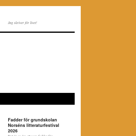
Jag skriver för livet!
Fadder för grundskolan
Norséns litteraturfestival
2026