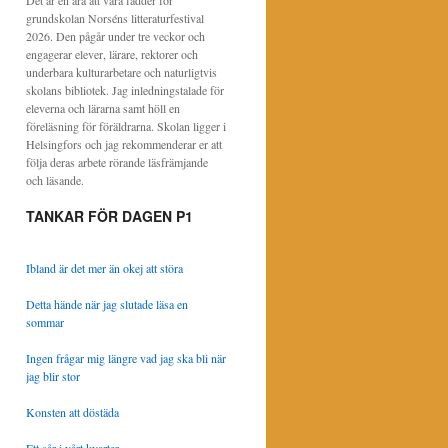
Det är en ära att vara fadder för
grundskolan Norséns litteraturfestival
2026. Den pågår under tre veckor och
engagerar elever, lärare, rektorer och
underbara kulturarbetare och naturligtvis
skolans bibliotek. Jag inledningstalade för
eleverna och lärarna samt höll en
föreläsning för föräldrarna. Skolan ligger i
Helsingfors och jag rekommenderar er att
följa deras arbete rörande läsfrämjande
och läsande.
TANKAR FÖR DAGEN P1
Ibland är det mer än okej att störa
Detta hände när jag slutade läsa en
sommar
Ingen frågar mig längre vad jag ska bli när
jag blir stor
Konsten att döstäda