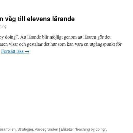
 väg till elevens lärande
ling
y doing”. Att lärande blir möjligt genom att läraren gör det
äraren visar och gestaltar det hur som kan vara en utgångspunkt för
…
Fortsätt läsa
→
lärarrollen
,
Strategier
,
Värdegrunden
|
Etiketter
"teaching by doing"
,