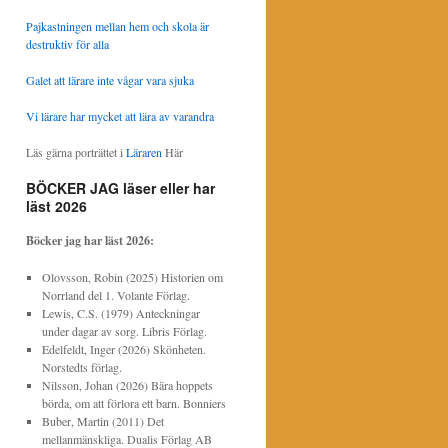
Pajkastningen mellan hem och skola är
destruktiv för alla
Galet att lärare inte vågar vara sjuka
Vi lärare har mycket att lära av varandra
Läs gärna porträttet i
Läraren
Här
BÖCKER JAG läser eller har
läst 2026
Böcker jag har läst
2026:
Olovsson, Robin (2025) Historien om
Norrland del 1. Volante Förlag.
Lewis, C.S. (1979) Anteckningar
under dagar av sorg. Libris Förlag.
Edelfeldt, Inger (2026) Skönheten.
Norstedts förlag.
Nilsson, Johan (2026) Bära hoppets
börda, om att förlora ett barn. Bonniers
Buber, Martin (2011) Det
mellanmänskliga. Dualis Förlag AB