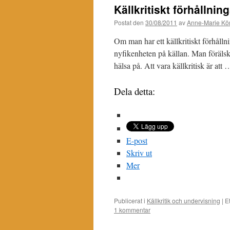
Källkritiskt förhållnin
Postat den
30/08/2011
av
Anne-Marie Kör
Om man har ett källkritiskt förhålln
nyfikenheten på källan. Man förälska
hälsa på. Att vara källkritisk är att
Dela detta:
E-post
Skriv ut
Mer
Publicerat i
Källkritik och undervisning
|
Et
1 kommentar