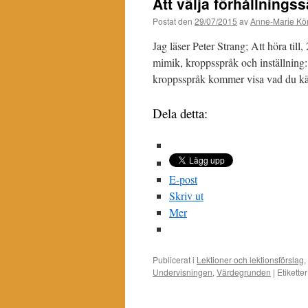
Att välja förhållningss
Postat den
29/07/2015
av
Anne-Marie Kör
Jag läser Peter Strang; Att höra till
mimik, kroppsspråk och inställning: 
kroppsspråk kommer visa vad du k
Dela detta:
E-post
Skriv ut
Mer
Publicerat i
Lektioner och lektionsförslag
,
Undervisningen
,
Värdegrunden
|
Etiketter