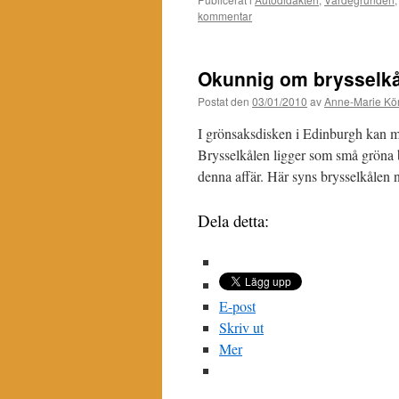
kommentar
Okunnig om brysselkå
Postat den
03/01/2010
av
Anne-Marie Kör
I grönsaksdisken i Edinburgh kan ma
Brysselkålen ligger som små gröna bo
denna affär. Här syns brysselkålen 
Dela detta:
E-post
Skriv ut
Mer