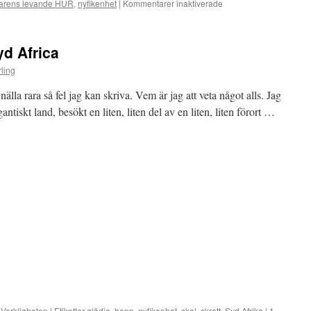
rarens levande HUR
,
nyfikenhet
|
Kommentarer inaktiverade
för
Lärarens
görande
är
 Africa
en
väg
ling
till
elevens
rara så fel jag kan skriva. Vem är jag att veta något alls. Jag
lärande
gigantiskt land, besökt en liten, liten del av en liten, liten förort …
,
Verkligheten
|
Etiketter
glädje
,
hopp
,
nyfikenhet
,
skol
,
skratt
,
Syd Afrika
|
1