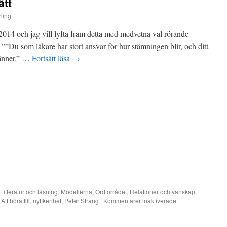
ätt
präglas
av
ling
nyfikenhet
och
, 2014 och jag vill lyfta fram detta med medvetna val rörande
intresse
””Du som läkare har stort ansvar för hur stämningen blir, och ditt
änner.” …
Fortsätt läsa
→
Litteratur och läsning
,
Modellerna
,
Ordförrådet
,
Relationer och vänskap
,
Att höra till
,
nyfikenhet
,
Peter Strang
|
Kommentarer inaktiverade
för
Att
välja