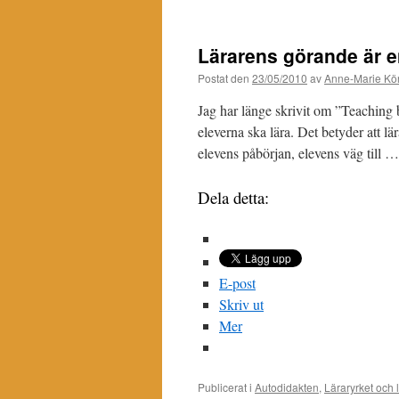
Lärarens görande är en
Postat den
23/05/2010
av
Anne-Marie Kör
Jag har länge skrivit om ”Teaching b
eleverna ska lära. Det betyder att l
elevens påbörjan, elevens väg till 
Dela detta:
E-post
Skriv ut
Mer
Publicerat i
Autodidakten
,
Läraryrket och 