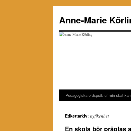
Hoppa
till
Anne-Marie Körli
innehåll
Pedagogiska ordspråk ur min skattka
nyfikenhet
Etikettarkiv:
En skola bör präglas 