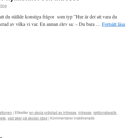
ling
att du ställde konstiga frågor som typ ”Hur är det att vara du
sserad av vilka vi var. En annan elev sa: – Du bara …
Fortsätt läsa
tionen
|
Etiketter
en skola präglad av intresse
,
intresse
,
lektionsbesök
,
bete
,
vad sker på skolan idag
|
Kommentarer inaktiverade
för
En
skola
bör