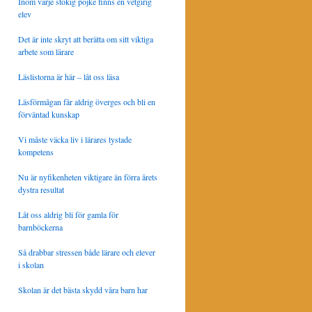
Inom varje stökig pojke finns en vetgirig
elev
Det är inte skryt att berätta om sitt viktiga
arbete som lärare
Läslistorna är här – låt oss läsa
Läsförmågan får aldrig överges och bli en
förväntad kunskap
Vi måste väcka liv i lärares tystade
kompetens
Nu är nyfikenheten viktigare än förra årets
dystra resultat
Låt oss aldrig bli för gamla för
barnböckerna
Så drabbar stressen både lärare och elever
i skolan
Skolan är det bästa skydd våra barn har