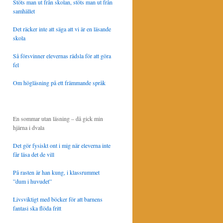
Stöts man ut från skolan, stöts man ut från
samhället
Det räcker inte att säga att vi är en läsande
skola
Så försvinner elevernas rädsla för att göra
fel
Om högläsning på ett främmande språk
En sommar utan läsning – då gick min
hjärna i dvala
Det gör fysiskt ont i mig när eleverna inte
får läsa det de vill
På rasten är han kung, i klassrummet
”dum i huvudet”
Livsviktigt med böcker för att barnens
fantasi ska flöda fritt