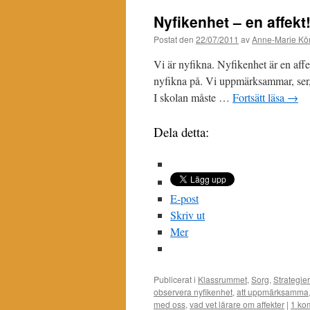
Nyfikenhet – en affekt
Postat den
22/07/2011
av
Anne-Marie Kör
Vi är nyfikna. Nyfikenhet är en affek
nyfikna på. Vi uppmärksammar, ser, no
I skolan måste …
Fortsätt läsa
→
Dela detta:
E-post
Skriv ut
Mer
Publicerat i
Klassrummet
,
Sorg
,
Strategier
observera nyfikenhet
,
att uppmärksamma
med oss
,
vad vet lärare om affekter
|
1 ko