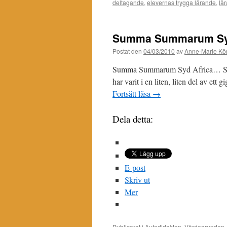
deltagande
,
elevernas trygga lärande
,
lä
Summa Summarum Syd
Postat den
04/03/2010
av
Anne-Marie Kör
Summa Summarum Syd Africa… Snälla 
har varit i en liten, liten del av ett 
Fortsätt läsa
→
Dela detta:
E-post
Skriv ut
Mer
Publicerat i
Autodidakten
,
Värdegrunden