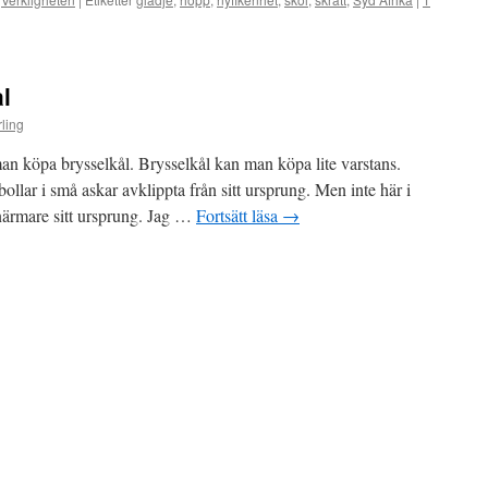
l
ling
n köpa brysselkål. Brysselkål kan man köpa lite varstans.
llar i små askar avklippta från sitt ursprung. Men inte här i
närmare sitt ursprung. Jag …
Fortsätt läsa
→