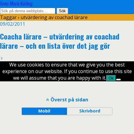
Anne-Marie Körling
Taggar › utvärdering av coachad lärare
09/02/2011
Coacha lärare – utvärdering av coachad
lärare – och en lista över det jag gör
We use cookies to ensure that we give you the best
experience on our website. If you continue to use this site
we will assume that you are happy with it.
Ok
Överst på sidan
Mobil
Skrivbord