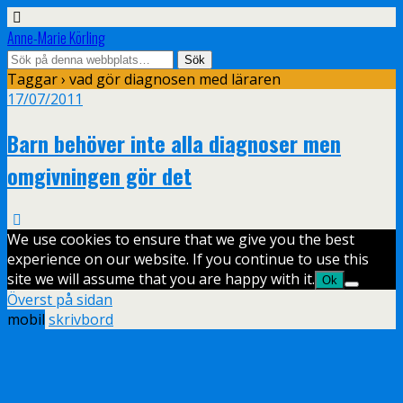
Anne-Marie Körling
Taggar › vad gör diagnosen med läraren
17/07/2011
Barn behöver inte alla diagnoser men
omgivningen gör det
We use cookies to ensure that we give you the best
experience on our website. If you continue to use this
site we will assume that you are happy with it.
Ok
Överst på sidan
mobil
skrivbord