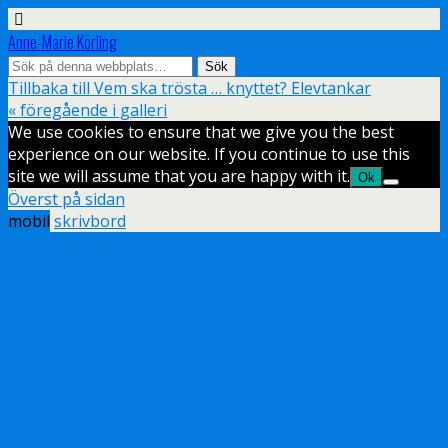
Anne-Marie Körling
Tillbaka till Vem ska trösta … knyttet? Elevtankar
« föregående i galleri
We use cookies to ensure that we give you the best
experience on our website. If you continue to use this
site we will assume that you are happy with it.
Ok
Överst på sidan
mobil
skrivbord