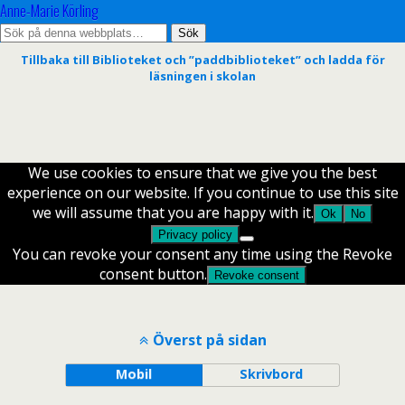
Anne-Marie Körling
Tillbaka till Biblioteket och ”paddbiblioteket” och ladda för
läsningen i skolan
We use cookies to ensure that we give you the best
experience on our website. If you continue to use this site
we will assume that you are happy with it.
Ok
No
Privacy policy
You can revoke your consent any time using the Revoke
consent button.
Revoke consent
Överst på sidan
Mobil
Skrivbord