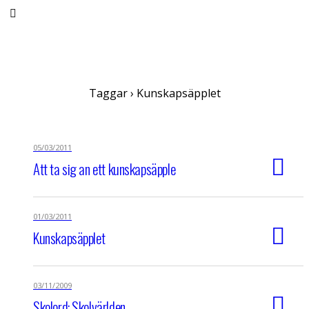
Anne-Marie Körling
Taggar › Kunskapsäpplet
05/03/2011
Att ta sig an ett kunskapsäpple
01/03/2011
Kunskapsäpplet
03/11/2009
Skolord: Skolvärlden