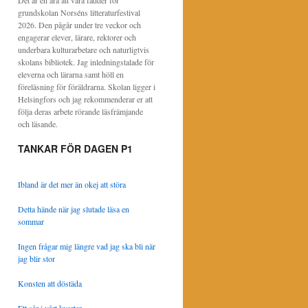
Det är en ära att vara fadder för
grundskolan Norséns litteraturfestival
2026. Den pågår under tre veckor och
engagerar elever, lärare, rektorer och
underbara kulturarbetare och naturligtvis
skolans bibliotek. Jag inledningstalade för
eleverna och lärarna samt höll en
föreläsning för föräldrarna. Skolan ligger i
Helsingfors och jag rekommenderar er att
följa deras arbete rörande läsfrämjande
och läsande.
TANKAR FÖR DAGEN P1
Ibland är det mer än okej att störa
Detta hände när jag slutade läsa en
sommar
Ingen frågar mig längre vad jag ska bli när
jag blir stor
Konsten att döstäda