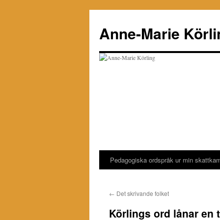
Hoppa
till
Anne-Marie Körli
innehåll
Pedagogiska ordspråk ur min skattka
←
Det skrivande folket
Körlings ord lånar en