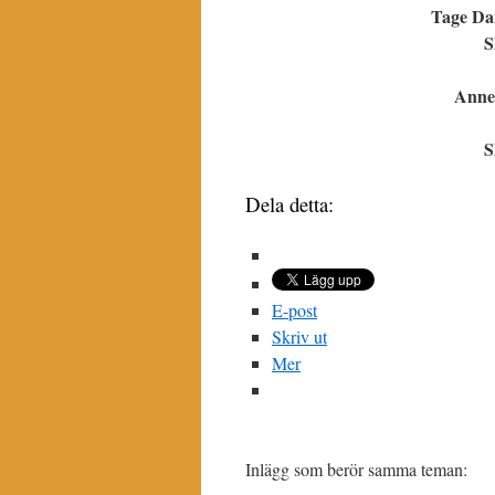
Tage Dan
S
Anne-
S
Dela detta:
E-post
Skriv ut
Mer
Inlägg som berör samma teman: