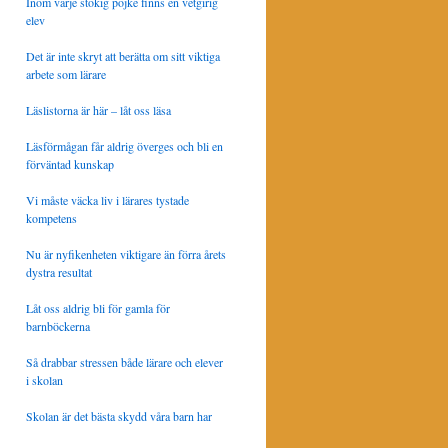
Inom varje stökig pojke finns en vetgirig
elev
Det är inte skryt att berätta om sitt viktiga
arbete som lärare
Läslistorna är här – låt oss läsa
Läsförmågan får aldrig överges och bli en
förväntad kunskap
Vi måste väcka liv i lärares tystade
kompetens
Nu är nyfikenheten viktigare än förra årets
dystra resultat
Låt oss aldrig bli för gamla för
barnböckerna
Så drabbar stressen både lärare och elever
i skolan
Skolan är det bästa skydd våra barn har