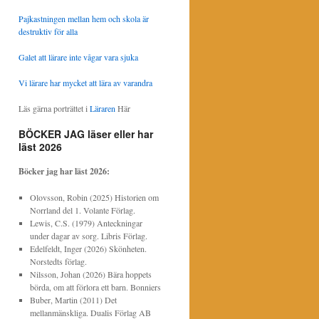
Pajkastningen mellan hem och skola är
destruktiv för alla
Galet att lärare inte vågar vara sjuka
Vi lärare har mycket att lära av varandra
Läs gärna porträttet i
Läraren
Här
BÖCKER JAG läser eller har
läst 2026
Böcker jag har läst
2026:
Olovsson, Robin (2025) Historien om
Norrland del 1. Volante Förlag.
Lewis, C.S. (1979) Anteckningar
under dagar av sorg. Libris Förlag.
Edelfeldt, Inger (2026) Skönheten.
Norstedts förlag.
Nilsson, Johan (2026) Bära hoppets
börda, om att förlora ett barn. Bonniers
Buber, Martin (2011) Det
mellanmänskliga. Dualis Förlag AB