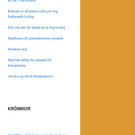
Ett sår i vårt kvarter
Känslan av att kunna cykla gör mig
fortfarande lycklig
Det som inte får hända på en begravning
Händerna och generationernas görande
Hundens hög
Man blir aldrig för gammal för
kurragömma
Att läsa sig till ett humleintresse
KRÖNIKOR