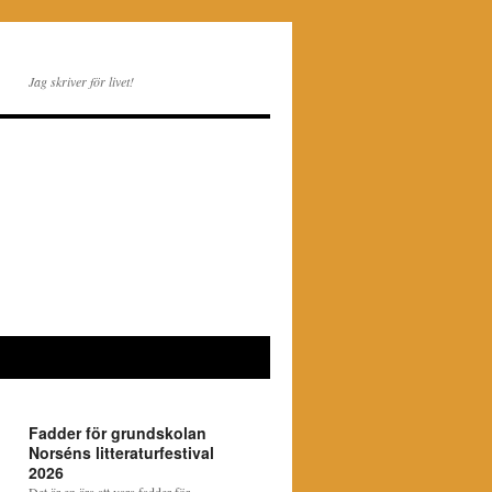
Jag skriver för livet!
Fadder för grundskolan
Norséns litteraturfestival
2026