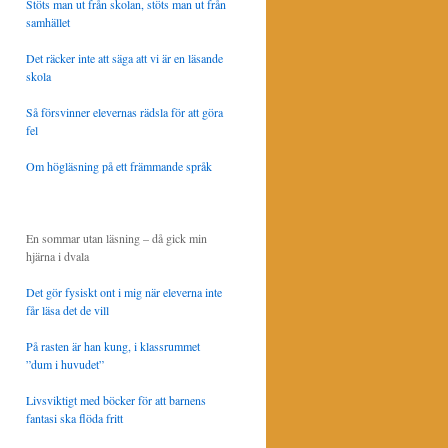
Stöts man ut från skolan, stöts man ut från
samhället
Det räcker inte att säga att vi är en läsande
skola
Så försvinner elevernas rädsla för att göra
fel
Om högläsning på ett främmande språk
En sommar utan läsning – då gick min
hjärna i dvala
Det gör fysiskt ont i mig när eleverna inte
får läsa det de vill
På rasten är han kung, i klassrummet
”dum i huvudet”
Livsviktigt med böcker för att barnens
fantasi ska flöda fritt