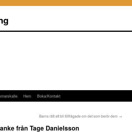
ng
mmarskalle
Hem
Boka/Kontakt
Barns rätt att bli tillfrågade om det som berör dem
→
 tanke från Tage Danielsson