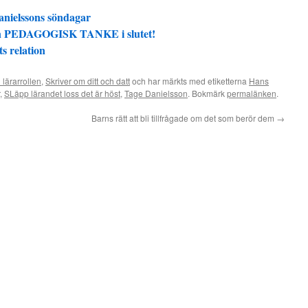
nielssons söndagar
 en PEDAGOGISK TANKE i slutet!
s relation
 lärarrollen
,
Skriver om ditt och datt
och har märkts med etiketterna
Hans
,
SLäpp lärandet loss det är höst
,
Tage Danielsson
. Bokmärk
permalänken
.
Barns rätt att bli tillfrågade om det som berör dem
→