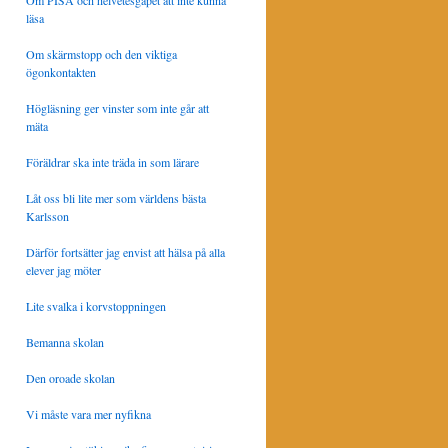
Om PISA och helvetesgapet att inte kunna
läsa
Om skärmstopp och den viktiga
ögonkontakten
Högläsning ger vinster som inte går att
mäta
Föräldrar ska inte träda in som lärare
Låt oss bli lite mer som världens bästa
Karlsson
Därför fortsätter jag envist att hälsa på alla
elever jag möter
Lite svalka i korvstoppningen
Bemanna skolan
Den oroade skolan
Vi måste vara mer nyfikna