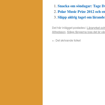
Snacka om söndagar: Tage Da
Polar Music Prize 2012 och
Släpp aldrig taget om lärandet
Det här inlägget postades i
Läraryrket och
Alfredsson
,
Släpp fångarna loss det är vår
←
Det skrivande folket