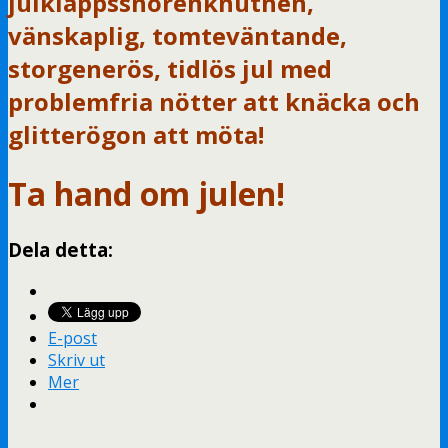
julklappssnörenknutnen,
vänskaplig, tomteväntande,
storgenerös, tidlös jul med
problemfria nötter att knäcka och
glitterögon att möta!
Ta hand om julen!
Dela detta:
E-post
Skriv ut
Mer