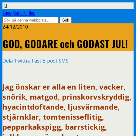
Anne-Marie Körling
24/12/2010
GOD, GODARE och GODAST JUL!
Dela
Twittra
Fäst
E-post
SMS
Jag önskar er alla en liten, vacker,
snörik, matgod, prinskorvskryddig,
hyacintdoftande, ljusvärmande,
stjärnklar, tomtenisseflitig,
pepparkakspigg, barrstickig,