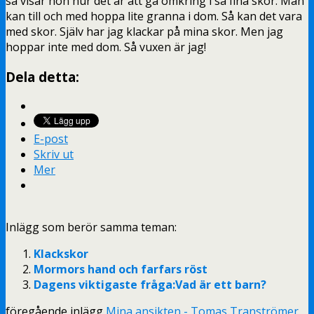
så visar hon hur det är att gå omkring i så fina skor. Man
kan till och med hoppa lite granna i dom. Så kan det vara
med skor. Själv har jag klackar på mina skor. Men jag
hoppar inte med dom. Så vuxen är jag!
Dela detta:
E-post
Skriv ut
Mer
Inlägg som berör samma teman:
Klackskor
Mormors hand och farfars röst
Dagens viktigaste fråga:Vad är ett barn?
föregående inlägg
Mina ansikten - Tomas Tranströmer