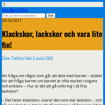
Anne-Marie Körling
09/10/2011
Klackskor, lackskor och vara lite
fin!
Dela
Twittra
Fäst
E-post
SMS
Att fråga om något som går att dela med barnet – istället
för att fråga barnet om barnet är ofta mycket roligare
och enklare. – Hur är det att gå omkring i så fina
lackskor?
– Det heter klackskor, svarar den som bär lackskor…. och