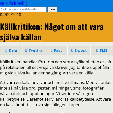
Anne-Marie Körling
04/09/2010
Källkritiken: Något om att vara
själva källan
Dela
Twittra
Fäst
E-post
SMS
Källkritiken handlar förutom den stora nyfikenheten också
på relationen till det vi själva skriver. Jag tänkte uppehålla
mig vid själva källan denna gång. Att vara en källa.
Att vara en källa är vi var och en lite till mans. Men vi tänker
inte så på våra ord, gester, målningar, sms, fotografier,
våra påhitt och uppfinningar. Vi ser inte vår egen
källbetydelse. Däremot ser vi andras källbetydelse. Att vara
en källa är att tillskriva sig källegenskaper.