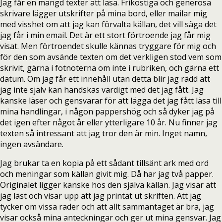
Jag får en mängd texter att läsa. Frikostiga och generösa
skrivare lägger utskrifter på mina bord, eller mailar mig
med visshet om att jag kan förvalta källan, det vill säga det
jag får i min email. Det är ett stort förtroende jag får mig
visat. Men förtroendet skulle kännas tryggare för mig och
för den som avsände texten om det verkligen stod vem som
skrivit, gärna i fotnoterna om inte i rubriken, och gärna ett
datum. Om jag får ett innehåll utan detta blir jag rädd att
jag inte själv kan handskas värdigt med det jag fått. Jag
kanske läser och gensvarar för att lägga det jag fått läsa till
mina handlingar, i någon pappershög och så dyker jag på
det igen efter något år eller ytterligare 10 år. Nu finner jag
texten så intressant att jag tror den är min. Inget namn,
ingen avsändare.
Jag brukar ta en kopia på ett sådant tillsänt ark med ord
och meningar som källan givit mig. Då har jag två papper.
Originalet ligger kanske hos den själva källan. Jag visar att
jag läst och visar upp att jag printat ut skriften. Att jag
tycker om vissa rader och att allt sammantaget är bra, jag
visar också mina anteckningar och ger ut mina gensvar. Jag