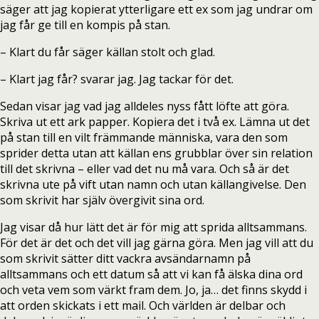
säger att jag kopierat ytterligare ett ex som jag undrar om
jag får ge till en kompis på stan.
– Klart du får säger källan stolt och glad.
– Klart jag får? svarar jag. Jag tackar för det.
Sedan visar jag vad jag alldeles nyss fått löfte att göra.
Skriva ut ett ark papper. Kopiera det i två ex. Lämna ut det
på stan till en vilt främmande människa, vara den som
sprider detta utan att källan ens grubblar över sin relation
till det skrivna – eller vad det nu må vara. Och så är det
skrivna ute på vift utan namn och utan källangivelse. Den
som skrivit har själv övergivit sina ord.
Jag visar då hur lätt det är för mig att sprida alltsammans.
För det är det och det vill jag gärna göra. Men jag vill att du
som skrivit sätter ditt vackra avsändarnamn på
alltsammans och ett datum så att vi kan få älska dina ord
och veta vem som värkt fram dem. Jo, ja… det finns skydd i
att orden skickats i ett mail. Och världen är delbar och