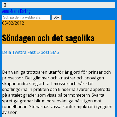
Anne-Marie Körling
05/02/2012
Söndagen och det sagolika
Dela
Twittra
Fäst
E-post
SMS
Den vanliga trottoaren utanför är gjord för prinsar och
prinsessor. Det glimmar och knastrar och snövägen
skapar andra steg att ta. I mössor och hår klär
snöflingorna in prakten och kinderna svarar äppelröda
på antalet grader som visas på termometern. Svarta
spretiga grenar blir mindre ovänliga på stigen mot
tunnelbanan. Stenarnas vassa kanter mjuknar i tyngden
av snön.