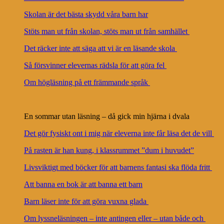
Skolan är det bästa skydd våra barn har
Stöts man ut från skolan, stöts man ut från samhället
Det räcker inte att säga att vi är en läsande skola
Så försvinner elevernas rädsla för att göra fel
Om högläsning på ett främmande språk
En sommar utan läsning – då gick min hjärna i dvala
Det gör fysiskt ont i mig när eleverna inte får läsa det de vill
På rasten är han kung, i klassrummet ”dum i huvudet”
Livsviktigt med böcker för att barnens fantasi ska flöda fritt
Att banna en bok är att banna ett barn
Barn läser inte för att göra vuxna glada
Om lyssneläsningen – inte antingen eller – utan både och