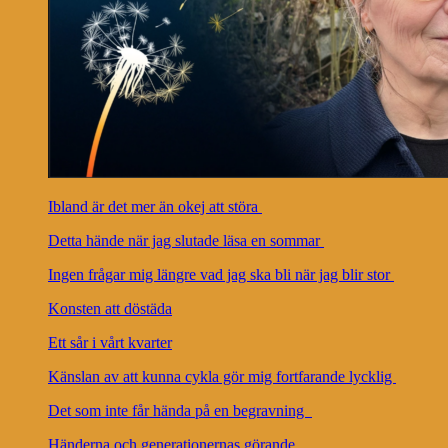
Ibland är det mer än okej att störa
Detta hände när jag slutade läsa en sommar
Ingen frågar mig längre vad jag ska bli när jag blir stor
Konsten att döstäda
Ett sår i vårt kvarter
Känslan av att kunna cykla gör mig fortfarande lycklig
Det som inte får hända på en begravning
Händerna och generationernas görande