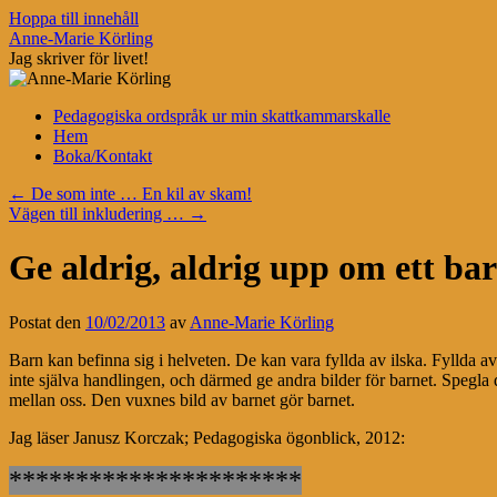
Hoppa till innehåll
Anne-Marie Körling
Jag skriver för livet!
Pedagogiska ordspråk ur min skattkammarskalle
Hem
Boka/Kontakt
←
De som inte … En kil av skam!
Vägen till inkludering …
→
Ge aldrig, aldrig upp om ett b
Postat den
10/02/2013
av
Anne-Marie Körling
Barn kan befinna sig i helveten. De kan vara fyllda av ilska. Fyllda av
inte själva handlingen, och därmed ge andra bilder för barnet. Spegla d
mellan oss. Den vuxnes bild av barnet gör barnet.
Jag läser Janusz Korczak; Pedagogiska ögonblick, 2012:
**********************