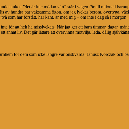
arande tanken ”det är inte mödan värt” står i vägen för all rationell ba
ljs av hundra par vaksamma ögon, om jag lyckas beröra, övertyga, väcka t
r två som har förstått, har känt, är med mig – om inte i dag så i morgon.
nte för att helt ha misslyckats. När jag ger ett barn timmar, dagar, måna
ett annat liv. Det går lättare att övervinna motvilja, leda, dålig självkän
arnhem för dem som icke längre var önskvärda. Janusz Korczak och barn