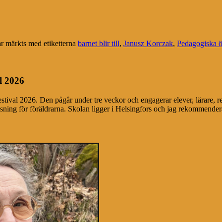
r märkts med etiketterna
barnet blir till
,
Janusz Korczak
,
Pedagogiska ö
l 2026
festival 2026. Den pågår under tre veckor och engagerar elever, lärare, r
äsning för föräldrarna. Skolan ligger i Helsingfors och jag rekommendera