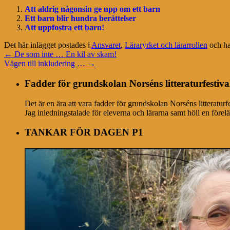
Att aldrig någonsin ge upp om ett barn
Ett barn blir hundra berättelser
Att uppfostra ett barn!
Det här inlägget postades i
Ansvaret
,
Läraryrket och lärarrollen
och ha
←
De som inte … En kil av skam!
Vägen till inkludering …
→
Fadder för grundskolan Norséns litteraturfestiva
Det är en ära att vara fadder för grundskolan Norséns litteratur
Jag inledningstalade för eleverna och lärarna samt höll en förel
TANKAR FÖR DAGEN P1