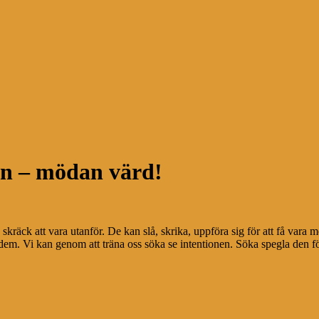
arn – mödan värd!
 skräck att vara utanför. De kan slå, skrika, uppföra sig för att få vara 
em. Vi kan genom att träna oss söka se intentionen. Söka spegla den för a