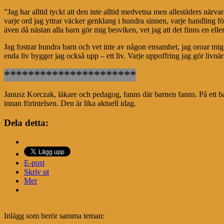
”Jag har alltid tyckt att den inte alltid medvetna men allestäders närv
varje ord jag yttrar väcker genklang i hundra sinnen, varje handling fö
även då nästan alla barn gör mig besviken, vet jag att det finns en elle
Jag fostrar hundra barn och vet inte av någon ensamhet, jag oroar mig i
enda liv bygger jag också upp – ett liv. Varje uppoffring jag gör livnär 
**********************
Janusz Korczak, läkare och pedagog, fanns där barnen fanns. På ett b
innan förintelsen. Den är lika aktuell idag.
Dela detta:
E-post
Skriv ut
Mer
Inlägg som berör samma teman: