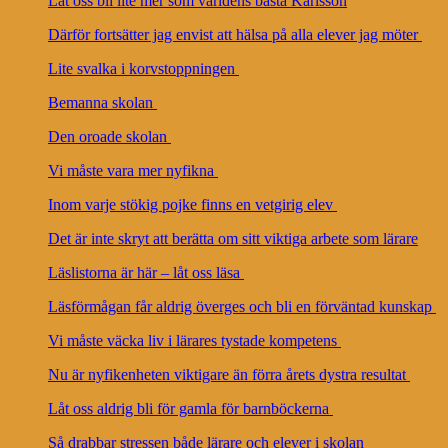
Låt oss bli lite mer som världens bästa Karlsson
Därför fortsätter jag envist att hälsa på alla elever jag möter
Lite svalka i korvstoppningen
Bemanna skolan
Den oroade skolan
Vi måste vara mer nyfikna
Inom varje stökig pojke finns en vetgirig elev
Det är inte skryt att berätta om sitt viktiga arbete som lärare
Läslistorna är här – låt oss läsa
Läsförmågan får aldrig överges och bli en förväntad kunskap
Vi måste väcka liv i lärares tystade kompetens
Nu är nyfikenheten viktigare än förra årets dystra resultat
Låt oss aldrig bli för gamla för barnböckerna
Så drabbar stressen både lärare och elever i skolan