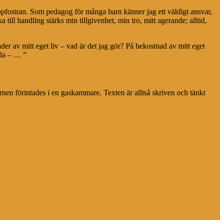
rnuppfostran. Som pedagog för många barn känner jag ett väldigt ansvar,
ill handling stärks min tillgivenhet, min tro, mitt agerande; alltid,
der av mitt eget liv – vad är det jag gör? På bekostnad av mitt eget
sla – … ”
en förintades i en gaskammare. Texten är alltså skriven och tänkt