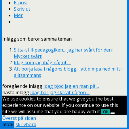
E-post
Skriv ut
Mer
Inlägg som berör samma teman:
Sitta-still-pedagogiken… jag har svårt för den!
Mycket svårt!
Idag kom jag ihåg något …
Att börja läsa i någons blogg… att dimpa ned mitt i
alltsammans
föregående inlägg
Idag bjöd jag en man på ...
nästa inlägg
Idag har jag skrivit någon ...
We use cookies to ensure that we give you the best
experience on our website. If you continue to use this
site we will assume that you are happy with it.
Ok
Överst på sidan
mobil
skrivbord