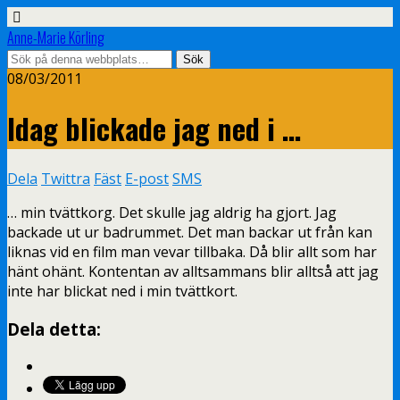
Anne-Marie Körling
08/03/2011
Idag blickade jag ned i …
Dela
Twittra
Fäst
E-post
SMS
… min tvättkorg. Det skulle jag aldrig ha gjort. Jag
backade ut ur badrummet. Det man backar ut från kan
liknas vid en film man vevar tillbaka. Då blir allt som har
hänt ohänt. Kontentan av alltsammans blir alltså att jag
inte har blickat ned i min tvättkort.
Dela detta: