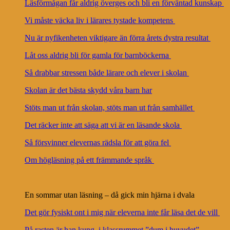
Läsförmågan får aldrig överges och bli en förväntad kunskap
Vi måste väcka liv i lärares tystade kompetens
Nu är nyfikenheten viktigare än förra årets dystra resultat
Låt oss aldrig bli för gamla för barnböckerna
Så drabbar stressen både lärare och elever i skolan
Skolan är det bästa skydd våra barn har
Stöts man ut från skolan, stöts man ut från samhället
Det räcker inte att säga att vi är en läsande skola
Så försvinner elevernas rädsla för att göra fel
Om högläsning på ett främmande språk
En sommar utan läsning – då gick min hjärna i dvala
Det gör fysiskt ont i mig när eleverna inte får läsa det de vill
På rasten är han kung, i klassrummet ”dum i huvudet”