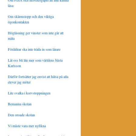
Om PISA och helvetesgapet att inte kunna
läsa
Om skärmstopp och den viktiga
ögonkontakten
Högläsning ger vinster som inte går att
mäta
Föräldrar ska inte träda in som lärare
Låt oss bli lite mer som världens bästa
Karlsson
Därför fortsätter jag envist att hälsa på alla
elever jag möter
Lite svalka i korvstoppningen
Bemanna skolan
Den oroade skolan
Vi måste vara mer nyfikna