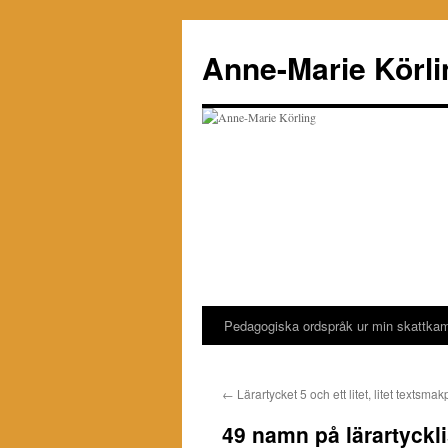
Hoppa
till
Anne-Marie Körli
innehåll
Pedagogiska ordspråk ur min skattka
←
Lärartycket 5 och ett litet, litet textsma
49 namn på lärartyckli