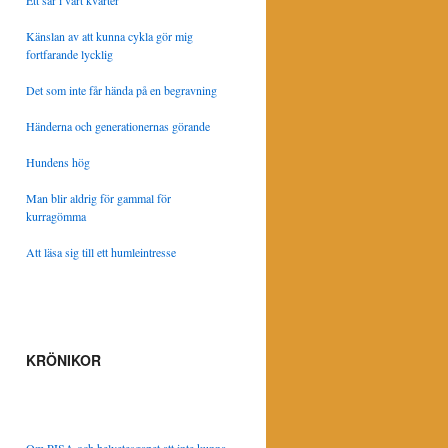
Ett sår i vårt kvarter
Känslan av att kunna cykla gör mig
fortfarande lycklig
Det som inte får hända på en begravning
Händerna och generationernas görande
Hundens hög
Man blir aldrig för gammal för
kurragömma
Att läsa sig till ett humleintresse
KRÖNIKOR