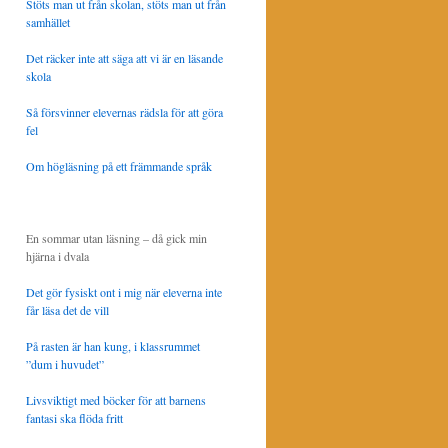
Stöts man ut från skolan, stöts man ut från
samhället
Det räcker inte att säga att vi är en läsande
skola
Så försvinner elevernas rädsla för att göra
fel
Om högläsning på ett främmande språk
En sommar utan läsning – då gick min
hjärna i dvala
Det gör fysiskt ont i mig när eleverna inte
får läsa det de vill
På rasten är han kung, i klassrummet
”dum i huvudet”
Livsviktigt med böcker för att barnens
fantasi ska flöda fritt