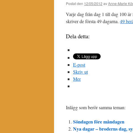
Postat den
12/05/2012
av
Anne-Marie Kör
Varje dag från dag 1 till dag 100 ä
skriver de första 49 dagarna.
49 berä
Dela detta:
E-post
Skriv ut
Mer
Inlägg som berör samma teman:
Söndagen före måndagen
Nya dagar – broderns dag, sy