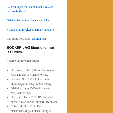
Pajkastningen mellan hem och skola är
destruktiv för alla
Galet att lärare inte vågar vara sjuka
Vi lärare har mycket att lära av varandra
Läs gärna porträttet i
Läraren
Här
BÖCKER JAG läser eller har
läst 2026
Böcker jag har läst
2026:
Olovsson, Robin (2025) Historien om
Norrland del 1. Volante Förlag.
Lewis, C.S. (1979) Anteckningar
under dagar av sorg. Libris Förlag.
Edelfeldt, Inger (2026) Skönheten.
Norstedts förlag.
Nilsson, Johan (2026) Bära hoppets
börda, om att förlora ett barn. Bonniers
Buber, Martin (2011) Det
mellanmänskliga. Dualis Förlag AB