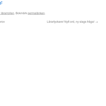
g!
 lärarrollen
. Bokmärk
permalänken
.
kprov
Lärartyckare! Nytt ord, ny slags fråga!
→