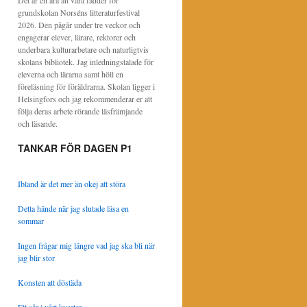
Det är en ära att vara fadder för
grundskolan Norséns litteraturfestival
2026. Den pågår under tre veckor och
engagerar elever, lärare, rektorer och
underbara kulturarbetare och naturligtvis
skolans bibliotek. Jag inledningstalade för
eleverna och lärarna samt höll en
föreläsning för föräldrarna. Skolan ligger i
Helsingfors och jag rekommenderar er att
följa deras arbete rörande läsfrämjande
och läsande.
TANKAR FÖR DAGEN P1
Ibland är det mer än okej att störa
Detta hände när jag slutade läsa en
sommar
Ingen frågar mig längre vad jag ska bli när
jag blir stor
Konsten att döstäda