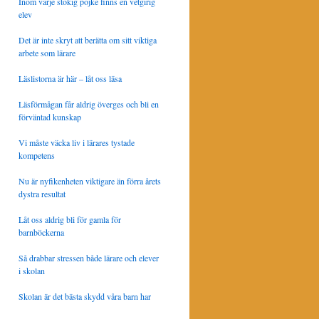
Inom varje stökig pojke finns en vetgirig
elev
Det är inte skryt att berätta om sitt viktiga
arbete som lärare
Läslistorna är här – låt oss läsa
Läsförmågan får aldrig överges och bli en
förväntad kunskap
Vi måste väcka liv i lärares tystade
kompetens
Nu är nyfikenheten viktigare än förra årets
dystra resultat
Låt oss aldrig bli för gamla för
barnböckerna
Så drabbar stressen både lärare och elever
i skolan
Skolan är det bästa skydd våra barn har