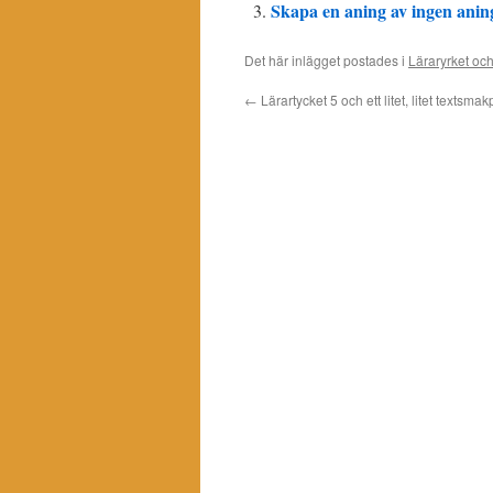
Skapa en aning av ingen anin
Det här inlägget postades i
Läraryrket och
←
Lärartycket 5 och ett litet, litet textsma