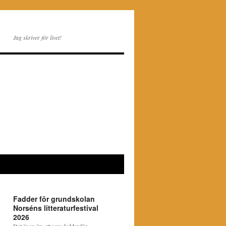
Jag skriver för livet!
Fadder för grundskolan
Norséns litteraturfestival
2026