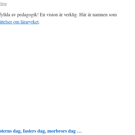
ling
r fyllda av pedagogik! En vision är verklig. Här är namnen som
ttelser om läraryrket
.
sterns dag, fasters dag, morbrors dag …