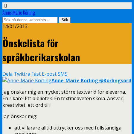
Anne-Marie Körling
14/01/2013
Önskelista för
språkberikarskolan
Dela
Twittra
Fäst
E-post
SMS
Anne-Marie Körling
@
Korlingsord
Jag önskar mig en mycket större textvärld för eleverna.
En rikare! Ett bibliotek. En textmedveten skola. Ansvar,
kreativitet, ett ord till!
Jag önskar mig:
att vi lärare alltid uttrycker oss med fullständiga