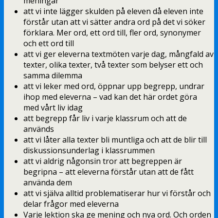
meningar
att vi inte lägger skulden på eleven då eleven inte
förstår utan att vi sätter andra ord på det vi söker
förklara. Mer ord, ett ord till, fler ord, synonymer
och ett ord till
att vi ger eleverna textmöten varje dag, mångfald av
texter, olika texter, två texter som belyser ett och
samma dilemma
att vi leker med ord, öppnar upp begrepp, undrar
ihop med eleverna – vad kan det här ordet göra
med vårt liv idag
att begrepp får liv i varje klassrum och att de
används
att vi låter alla texter bli muntliga och att de blir till
diskussionsunderlag i klassrummen
att vi aldrig någonsin tror att begreppen är
begripna – att eleverna förstår utan att de fått
använda dem
att vi själva alltid problematiserar hur vi förstår och
delar frågor med eleverna
Varje lektion ska ge mening och nya ord. Och orden