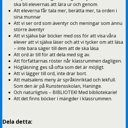
ska bli elevernas att lära ur och genom.
Att eleverna får tala mer, berätta mer, ta orden i
sina munnar
Att vi ser ord som äventyr och meningar som ännu
större äventyr
Att vi själva bär böcker med oss för att visa våra
elever att vi själva läser och att vi tycker om att läsa
– inte bara säger till dem att de ska läsa
Att ord är till för att dela med sig av.
Att författarnas röster når klassrummen dagligen.
Högläsning ges så ofta som det är möjligt.
Att vi lägger till ord, inte drar bort.
Att matsalens meny är språkinriktad och lekfull.
Som den är på Runstensskolan, Haninge.
Och naturligtvis – BIBLIOTEK! Med bibliotekarie!
Att det finns böcker i mängder i klassrummen.
Dela detta: