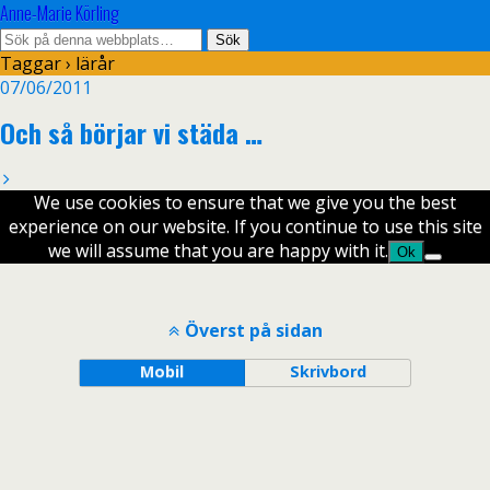
Anne-Marie Körling
Taggar › lärår
07/06/2011
Och så börjar vi städa …
We use cookies to ensure that we give you the best
experience on our website. If you continue to use this site
we will assume that you are happy with it.
Ok
Överst på sidan
Mobil
Skrivbord