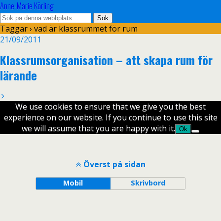
Anne-Marie Körling
Taggar › vad är klassrummet för rum
21/09/2011
Klassrumsorganisation – att skapa rum för
lärande
We use cookies to ensure that we give you the best
experience on our website. If you continue to use this site
we will assume that you are happy with it.
Ok
Överst på sidan
Mobil
Skrivbord