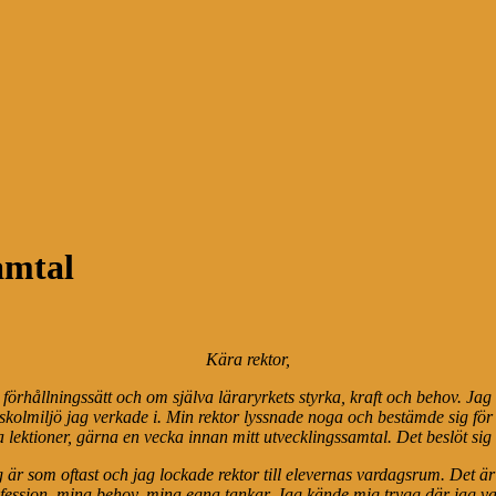
amtal
Kära rektor,
 förhållningssätt och om själva läraryrkets styrka, kraft och behov. Ja
n skolmiljö jag verkade i. Min rektor lyssnade noga och bestämde sig fö
 lektioner, gärna en vecka innan mitt utvecklingssamtal. Det beslöt sig 
 är som oftast och jag lockade rektor till elevernas vardagsrum. Det är
fession, mina behov, mina egna tankar. Jag kände mig trygg där jag va