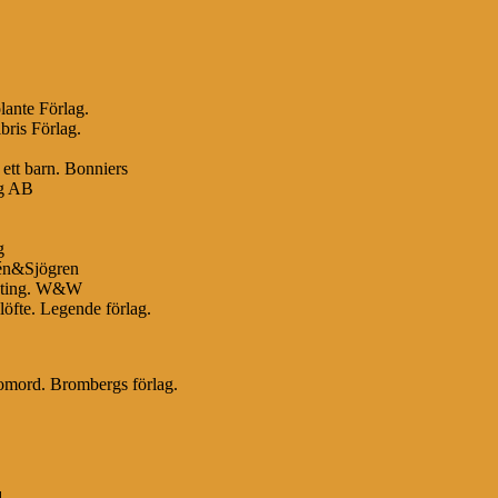
lante Förlag.
bris Förlag.
 ett barn. Bonniers
ag AB
g
bén&Sjögren
enting. W&W
öfte. Legende förlag.
nomord. Brombergs förlag.
d
.