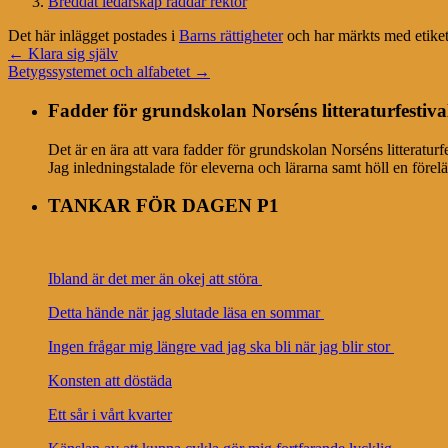
Breddat ledarskap räddar rektor
Det här inlägget postades i
Barns rättigheter
och har märkts med etike
←
Klara sig själv
Betygssystemet och alfabetet
→
Fadder för grundskolan Norséns litteraturfestiva
Det är en ära att vara fadder för grundskolan Norséns litteratur
Jag inledningstalade för eleverna och lärarna samt höll en förel
TANKAR FÖR DAGEN P1
Ibland är det mer än okej att störa
Detta hände när jag slutade läsa en sommar
Ingen frågar mig längre vad jag ska bli när jag blir stor
Konsten att döstäda
Ett sår i vårt kvarter