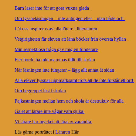
Barn läser inte för att göra vuxna glada
Om lyssneläsningen – inte antingen eller – utan både och
Låt oss inspireras av alla lärare i litteraturen
Vetgirigheten får eleven att låna böcker från översta hyllan
Min respektlösa fråga gav mig en funderare
Fler borde ha min mammas tillit till skolan
När läsningen inte fungerar – lägg allt annat åt sidan
Alla elever lyssnar uppmärksamt trots att de inte förstår ett ord
Om begreppet lust i skolan
Pajkastningen mellan hem och skola är destruktiv för alla
Galet att lärare inte vågar vara sjuka
Vi lärare har mycket att lära av varandra
Läs gärna porträttet i
Läraren
Här