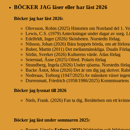
BÖCKER JAG läser eller har läst 2026
Böcker jag har läst
2026:
Olovsson, Robin (2025) Historien om Norrland del 1. Vo
Lewis, C.S. (1979) Anteckningar under dagar av sorg. Li
Edelfeldt, Inger (2026) Skönheten. Norstedts förlag.
Nilsson, Johan (2026) Bära hoppets börda, om att förlora
Buber, Martin (2011) Det mellanmänskliga. Dualis Förl
Sörlin, Sverker (2026) Kulturens värde. Atlas förlag
Seierstad, Åsne (2025) Ofred. Polaris förlag
Strandberg, Ingela (2026) Under sjöarna. Norstedts förla
Backe Åstot, Moa (2026) Det är om dig jag skriver. Ra
Nedreaas, Torborg (1947/2025) Av månsken växer ing
Durrenmatt, Friedrich (1958/1986/2025) Kommissariens l
Böcker jag lyssnat till 2026
Niels, Frank. (2026) Fan ta dig. Berättelsen om ett kvin
Böcker jag läst under sommaren 2025:
Parrott, Ursula:
Exfrun (2025)
Wahlström och Widstran