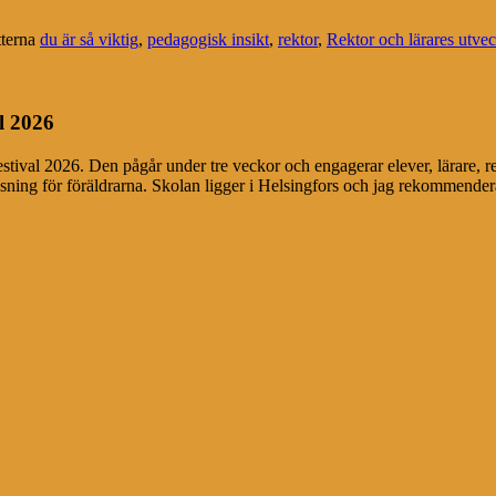
tterna
du är så viktig
,
pedagogisk insikt
,
rektor
,
Rektor och lärares utve
l 2026
festival 2026. Den pågår under tre veckor och engagerar elever, lärare, r
äsning för föräldrarna. Skolan ligger i Helsingfors och jag rekommendera