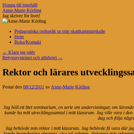
Hoppa till innehåll
Anne-Marie Körling
Jag skriver för livet!
Pedagogiska ordspråk ur min skattkammarskalle
Hem
Boka/Kontakt
←
Klara sig själv
Betygssystemet och alfabetet
→
Rektor och lärares utvecklingss
Postat den
08/12/2011
av
Anne-Marie Körling
Jag höll ett litet seminarium, en serie om undervisningar, om lärande
kunde ha mitt utvecklingssamtal i mitt klassrum. Jag ville vara i de
dag och följa några
Jag behövde min rektor i mitt klassrum. Jag behövde få vara där jag
kunde levandegöra eleverna, visa på arbeten, diskutera min yrkespro