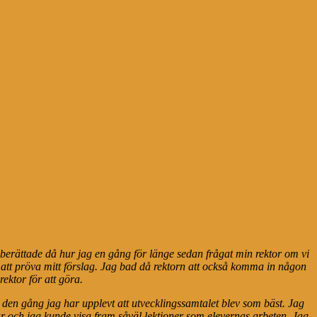
g berättade då hur jag en gång för länge sedan frågat min rektor om vi
r att pröva mitt förslag. Jag bad då rektorn att också komma in någon
rektor för att göra.
 den gång jag har upplevt att utvecklingssamtalet blev som bäst. Jag
r och jag kunde visa fram såväl lektioner som elevernas arbeten. Jag