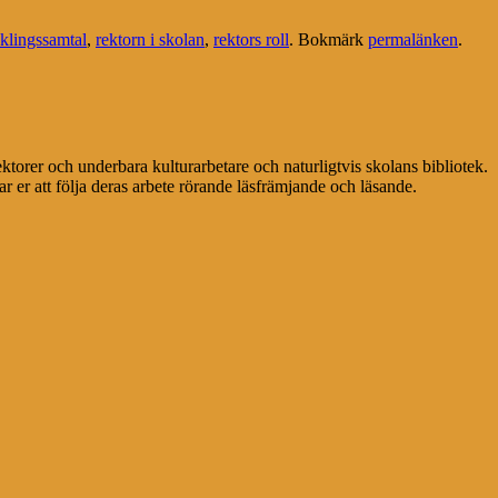
cklingssamtal
,
rektorn i skolan
,
rektors roll
. Bokmärk
permalänken
.
ektorer och underbara kulturarbetare och naturligtvis skolans bibliotek.
r er att följa deras arbete rörande läsfrämjande och läsande.