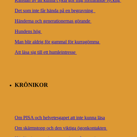
Känslan av att kunna cykla gör mig fortfarande lycklig
Det som inte får hända på en begravning
Händerna och generationernas görande
Hundens hög
Man blir aldrig för gammal för kurragömma
Att läsa sig till ett humleintresse
KRÖNIKOR
Om PISA och helvetesgapet att inte kunna läsa
Om skärmstopp och den viktiga ögonkontakten