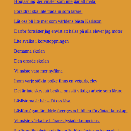
Högläsning ger vinster som inte går att mäta
Föräldrar ska inte träda in som lärare
Låt oss bli lite mer som världens bästa Karlsson
Därför fortsätter jag envist att hälsa på alla elever jag möter
Lite svalka i korvstoppningen
Bemanna skolan
Den oroade skolan
Vi måste vara mer nyfikna
Inom varje stökig pojke finns en vetgirig elev
Det är inte skryt att berätta om sitt viktiga arbete som lärare
Läslistorna är här – låt oss läsa
Läsförmågan får aldrig överges och bli en förväntad kunskap
Vi måste väcka liv i lärares tystade kompetens
Nu är nyfikenheten viktigare än förra årets dystra resultat