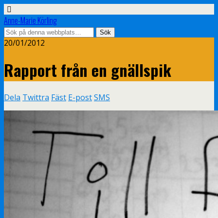
Anne-Marie Körling
20/01/2012
Rapport från en gnällspik
Dela
Twittra
Fäst
E-post
SMS