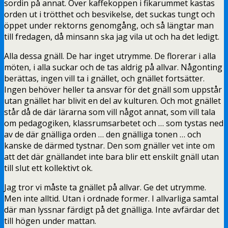
sordin på annat. Över kaffekoppen i fikarummet kastas
orden ut i trötthet och besvikelse, det suckas tungt och
öppet under rektorns genomgång, och så längtar man
till fredagen, då minsann ska jag vila ut och ha det ledigt.
Alla dessa gnäll. De har inget utrymme. De florerar i alla
möten, i alla suckar och de tas aldrig på allvar. Någonting
berättas, ingen vill ta i gnället, och gnället fortsätter.
Ingen behöver heller ta ansvar för det gnäll som uppstår
utan gnället har blivit en del av kulturen. Och mot gnället
står då de där lärarna som vill något annat, som vill tala
om pedagogiken, klassrumsarbetet och … som tystas ned
av de där gnälliga orden … den gnälliga tonen … och
kanske de därmed tystnar. Den som gnäller vet inte om
att det där gnällandet inte bara blir ett enskilt gnäll utan
till slut ett kollektivt ok.
Jag tror vi måste ta gnället på allvar. Ge det utrymme.
Men inte alltid. Utan i ordnade former. I allvarliga samtal
där man lyssnar färdigt på det gnälliga. Inte avfärdar det
till högen under mattan.