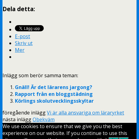
Dela detta:
E-post
Skriv ut
Mer
Inlägg som berör samma teman:
Gnäll! Är det lärarens jargong?
Rapport från en bloggstädning
Körlings skolutvecklingsskyltar
föregående inlägg
Vi är alla ansvariga om läraryrket
nästa inlägg
Obekväm
We use cookies to ensure that we give you the best
experience on our website. If you continue to use this