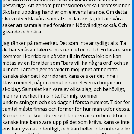
besvärliga. Att genom professionen verka i professionen.
Skolans uppdrag handlar om elevens lärande. Om detta
ska vi utveckla våra samtal som lärare. Ja, det är svåra
saker att samtala med föräldrar. Nödvändigt också. Och
givande och nära.
Jag tänker på ramverket. Det som inte är tydligt alls. Ta
de här småsamtalen som sker i tid och otid. En lärare som
kommer i korridoren på väg till sin första lektion kan
mötas av en förälder som ”bara vill ha några ord” och så
blir det. Läraren ger föräldern möjlighet att berätta,
kanske sker det i korridoren, kanske sker det inne i
klassrummet, någon minut innan eleverna börjar sin
skoldag. Samtalet kan vara av olika slag, och behövligt,
men ramverket finns inte. För mig kommer
undervisningen och skoldagen i första rummet. Tider för
samtal måste finnas och former för hur man utför dessa.
Korridorer är korridorer och läraren är oförberedd och
kanske inte kan svara upp på det som krävs, kanske inte
ens kan lyssna ordentligt, och kan heller inte notera eller