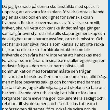
Då jag lyssnade på denna skolanställda med speciellt
uppdrag att ansvara för skolans föräldrakontakt kände
jag en saknad och en möjlighet för svensk skolan
framöver. Rektorer övermannas av föräldrar som vill,
kräver, ska, vill veta och kanske är det många gånger
samtal går överstyr och inte alls skapar gemenskap och
delaktighet utan snarare avstånd, oro och misstro. Och
det här skapar såväl rädsla som känsla av att inte räcka
till, kunna eller orka. Föräldrakontakter som blir
krävande och svåra har vi inte vana att handskas med.
Föräldrar som månar om sina barn ställer egentligen en
endaste fråga – den om sitt barns bästa. I all
kommunikation med föräldrar måste den frågan
besvaras och beaktas. Den finns där som en oställd fråga
men måste besvaras sakligt och korrekt med barnets
bästa i fokus. Jag skulle vilja säga att skolan ska tala om
barnets lärande och utbilda sig i att bättre förklara
förtjänster som eleverna gör, dokumentera sakligt och i
relation till styrdokument, och få utbildas i att vara i
professionen då samtal förs, också de svåra och de