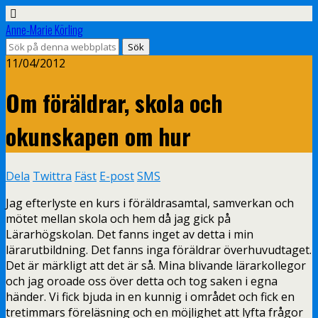
Anne-Marie Körling
11/04/2012
Om föräldrar, skola och
okunskapen om hur
Dela
Twittra
Fäst
E-post
SMS
Jag efterlyste en kurs i föräldrasamtal, samverkan och
mötet mellan skola och hem då jag gick på
Lärarhögskolan. Det fanns inget av detta i min
lärarutbildning. Det fanns inga föräldrar överhuvudtaget.
Det är märkligt att det är så. Mina blivande lärarkollegor
och jag oroade oss över detta och tog saken i egna
händer. Vi fick bjuda in en kunnig i området och fick en
tretimmars föreläsning och en möjlighet att lyfta frågor