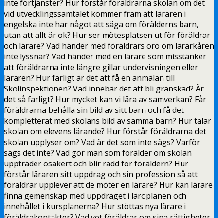
inte förtjänster? Hur förstår föräldrarna skolan om det
vid utvecklingssamtalet kommer fram att läraren i
engelska inte har något att säga om förälderns barn,
utan att allt är ok? Hur ser mötesplatsen ut för föräldrar
och lärare? Vad händer med föräldrars oro om lärarkåren
inte lyssnar? Vad händer med en lärare som misstänker
att föräldrarna inte längre gillar undervisningen eller
läraren? Hur farligt är det att få en anmälan till
Skolinspektionen? Vad innebär det att bli granskad? Är
det så farligt? Hur mycket kan vi lära av samverkan? Får
föräldrarna behålla sin bild av sitt barn och få det
kompletterat med skolans bild av samma barn? Hur talar
skolan om elevens lärande? Hur förstår föräldrarna det
skolan upplyser om? Vad är det som inte sägs? Varför
sägs det inte? Vad gör man som förälder om skolan
uppträder osäkert och blir rädd för föräldern? Hur
förstår läraren sitt uppdrag och sin profession så att
föräldrar upplever att de möter en lärare? Hur kan lärare
finna gemenskap med uppdraget i läroplanen och
innehållet i kursplanerna? Hur stöttas nya lärare i
föräldrakontakter? Vad vet föräldrar om sina rättigheter