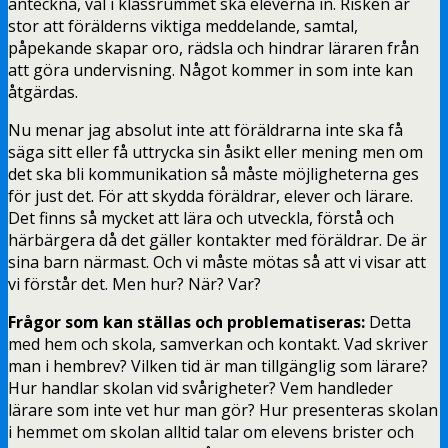
anteckna, väl i klassrummet ska eleverna in. Risken är
stor att förälderns viktiga meddelande, samtal,
påpekande skapar oro, rädsla och hindrar läraren från
att göra undervisning. Något kommer in som inte kan
åtgärdas.
Nu menar jag absolut inte att föräldrarna inte ska få
säga sitt eller få uttrycka sin åsikt eller mening men om
det ska bli kommunikation så måste möjligheterna ges
för just det. För att skydda föräldrar, elever och lärare.
Det finns så mycket att lära och utveckla, förstå och
härbärgera då det gäller kontakter med föräldrar. De är
sina barn närmast. Och vi måste mötas så att vi visar att
vi förstår det. Men hur? När? Var?
Frågor som kan ställas och problematiseras:
Detta
med hem och skola, samverkan och kontakt. Vad skriver
man i hembrev? Vilken tid är man tillgänglig som lärare?
Hur handlar skolan vid svårigheter? Vem handleder
lärare som inte vet hur man gör? Hur presenteras skolan
i hemmet om skolan alltid talar om elevens brister och