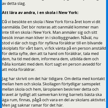
av detta slag.
Att lära av andra, i en skola i New York:
Då vi besökte en skola i New York förra året kom vi dit
oanmälda. Det bör noteras att oanmäld kommer man
inte till en skola i New York. Man anmäler sig och sitt
besök innan man kliver in i skolbyggnaden. Nåväl, nu
stod vi där och togs för nyfikna föräldrar till en blivande
skolplats för vårt barn, vi fick vänta på en person anställd
för detta syfte, den att ta hand om föräldrar, tala med
dem, ha tid med dem, informera dem, utbilda dem och
hålla kontakt med dem. Kort sagt en person avsedd för
att möta föräldrar.
Jag har skrivit om det här tidigare. Om detta med kontakt
mellan hem och skola. Skollagen förtydligar samspelet
mellan skola och hem, läroplanen beskriver detta och
kravet är tydligt att samverkan kring barnets bästa ska
äga rum, finnas, pågå och vara en del av skolans aktivitet.
Men jag saknar ramar för det här.