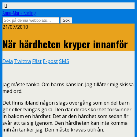
Anne-Marie Körling
21/07/2010
När hårdheten kryper innanför
Dela
Twittra
Fäst
E-post
SMS
Jag måste tänka. Om barns känslor. Jag tillåter mig skissa
med ord.
Det finns ibland någon slags övergång som en del barn
gör eller tvingas göra. Den där deras skörhet försvinner
in bakom en hårdhet. Det är den hårdhet som sedan är
svår att ta sig igenom. Den hårdheten kan inte komma
inifrån tänker jag. Den måste krävas utifrån.