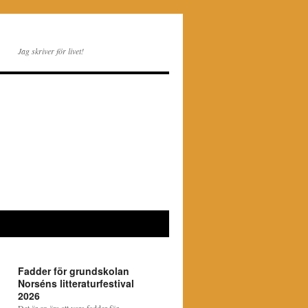
Jag skriver för livet!
Fadder för grundskolan
Norséns litteraturfestival
2026