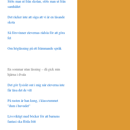
Stöts man ut från skolan, stöts man ut från
samhället
Det räcker inte att säga att vi är en läsande
skola
Så försvinner elevernas rädsla för att göra
fel
Om högläsning på ett främmande språk
En sommar utan läsning – då gick min
hjärna i dvala
Det gör fysiskt ont i mig när eleverna inte
får läsa det de vill
På rasten är han kung, i klassrummet
”dum i huvudet”
Livsviktigt med böcker för att barnens
fantasi ska flöda fritt