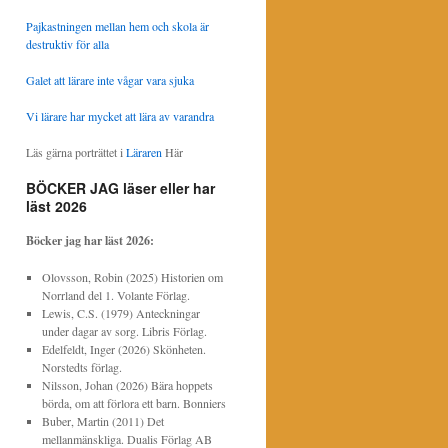
Pajkastningen mellan hem och skola är
destruktiv för alla
Galet att lärare inte vågar vara sjuka
Vi lärare har mycket att lära av varandra
Läs gärna porträttet i
Läraren
Här
BÖCKER JAG läser eller har
läst 2026
Böcker jag har läst
2026:
Olovsson, Robin (2025) Historien om
Norrland del 1. Volante Förlag.
Lewis, C.S. (1979) Anteckningar
under dagar av sorg. Libris Förlag.
Edelfeldt, Inger (2026) Skönheten.
Norstedts förlag.
Nilsson, Johan (2026) Bära hoppets
börda, om att förlora ett barn. Bonniers
Buber, Martin (2011) Det
mellanmänskliga. Dualis Förlag AB