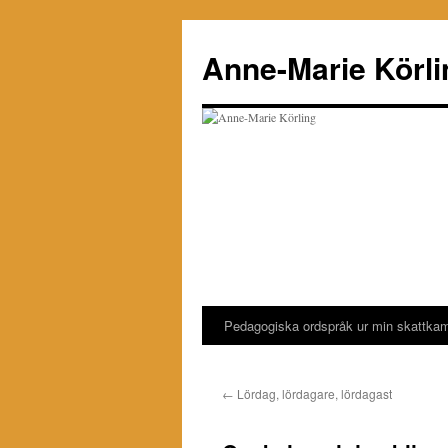
Hoppa
till
Anne-Marie Körli
innehåll
Pedagogiska ordspråk ur min skattka
←
Lördag, lördagare, lördagast