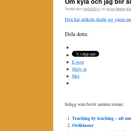
Om kyla och jag blir s
Postat den
19/02/2011
av
Anne-Marie Kör
Den här artikeln skulle jag gärna u
Dela detta:
E-post
Skriv ut
Mer
Inlägg som berör samma teman:
Teaching by teaching – att unde
Ordklasser