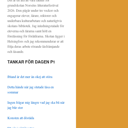
Det är en ära att vara fadder för
grundskolan Norséns litteraturfestival
2026. Den pågår under tre veckor och
engagerar elever, lärare, rektorer och
underbara kulturarbetare och naturligtvis
skolans bibliotek. Jag inledningstalade för
eleverna och lärarna samt höll en
föreläsning för föräldrarna. Skolan ligger i
Helsingfors och jag rekommenderar er att
följa deras arbete rörande läsfrämjande
och läsande.
TANKAR FÖR DAGEN P1
Ibland är det mer än okej att störa
Detta hände när jag slutade läsa en
sommar
Ingen frågar mig längre vad jag ska bli när
jag blir stor
Konsten att döstäda