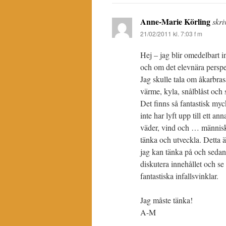
Anne-Marie Körling
skri
21/02/2011 kl. 7:03 f m
Hej – jag blir omedelbart 
och om det elevnära perspekt
Jag skulle tala om åkarbras
värme, kyla, snålblåst och 
Det finns så fantastisk my
inte har lyft upp till ett an
väder, vind och … människa
tänka och utveckla. Detta är
jag kan tänka på och sedan 
diskutera innehållet och se
fantastiska infallsvinklar.
Jag måste tänka!
A-M