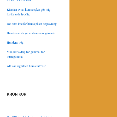
Ett sår i vårt kvarter
Känslan av att kunna cykla gör mig
fortfarande lycklig
Det som inte får hända på en begravning
Händerna och generationernas görande
Hundens hög
Man blir aldrig för gammal för
kurragömma
Att läsa sig till ett humleintresse
KRÖNIKOR