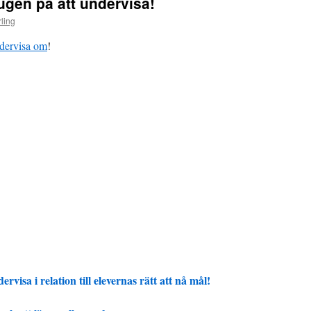
ugen på att undervisa!
ling
ndervisa om
!
rvisa i relation till elevernas rätt att nå mål!