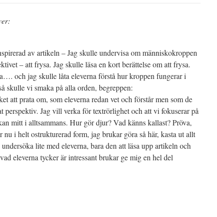
ver:
inspirerad av artikeln – Jag skulle undervisa om människokroppen
ivet – att frysa. Jag skulle läsa en kort berättelse om att frysa.
a…. och jag skulle låta eleverna förstå hur kroppen fungerar i
så skulle vi smaka på alla orden, begreppen:
cket att prata om, som eleverna redan vet och förstår men som de
nat perspektiv. Jag vill verka för textrörlighet och att vi fokuserar på
n mitt i alltsammans. Hur gör djur? Vad känns kallast? Pröva,
 nu i helt ostrukturerad form, jag brukar göra så här, kasta ut allt
undersöka lite med eleverna, bara den att läsa upp artikeln och
 vad eleverna tycker är intressant brukar ge mig en hel del