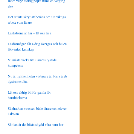
Inom varje stökig pojke finns en vetgirig
elev
Det är inte skryt att berätta om sitt viktiga
arbete som lärare
Läslistorna är här – låt oss läsa
Läsförmågan får aldrig överges och bli en
förväntad kunskap
Vi måste väcka liv i lärares tystade
kompetens
Nu är nyfikenheten viktigare än förra årets
dystra resultat
Låt oss aldrig bli för gamla för
barnböckerna
Så drabbar stressen både lärare och elever
i skolan
Skolan är det bästa skydd våra barn har