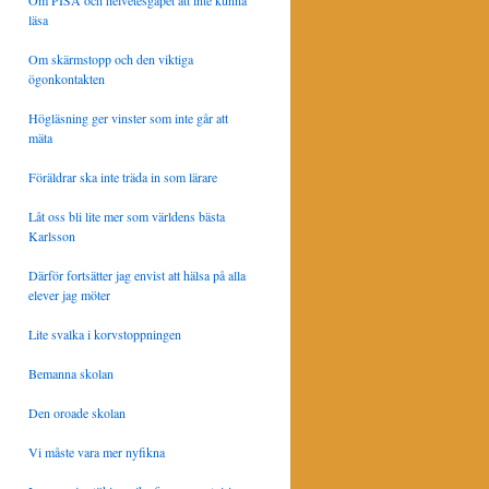
Om PISA och helvetesgapet att inte kunna
läsa
Om skärmstopp och den viktiga
ögonkontakten
Högläsning ger vinster som inte går att
mäta
Föräldrar ska inte träda in som lärare
Låt oss bli lite mer som världens bästa
Karlsson
Därför fortsätter jag envist att hälsa på alla
elever jag möter
Lite svalka i korvstoppningen
Bemanna skolan
Den oroade skolan
Vi måste vara mer nyfikna