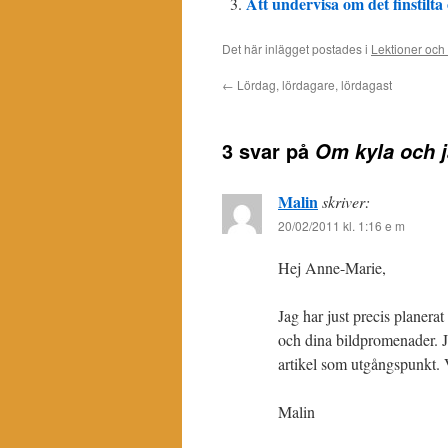
Att undervisa om det finstilta
Det här inlägget postades i
Lektioner och 
←
Lördag, lördagare, lördagast
3 svar på
Om kyla och j
Malin
skriver:
20/02/2011 kl. 1:16 e m
Hej Anne-Marie,
Jag har just precis planera
och dina bildpromenader. J
artikel som utgångspunkt. 
Malin