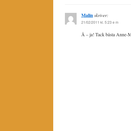
Malin
skriver:
21/02/2011 kl. 5:23 e m
Å – ja! Tack bästa Anne-Mar