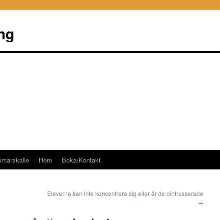
ng
mmarskalle
Hem
Boka/Kontakt
Eleverna kan inte koncentrera sig eller är de ointresserade
→