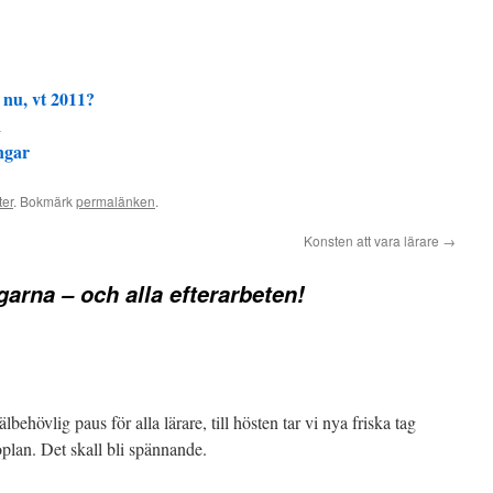
 nu, vt 2011?
1
ngar
ter
. Bokmärk
permalänken
.
Konsten att vara lärare
→
garna – och alla efterarbeten!
ehövlig paus för alla lärare, till hösten tar vi nya friska tag
plan. Det skall bli spännande.