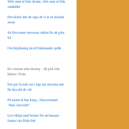
Stöts man ut från skolan, stöts man ut från
samhället
Det räcker inte att säga att vi är en läsande
skola
Så försvinner elevernas rädsla för att göra
fel
Om högläsning på ett främmande språk
En sommar utan läsning – då gick min
hjärna i dvala
Det gör fysiskt ont i mig när eleverna inte
får läsa det de vill
På rasten är han kung, i klassrummet
”dum i huvudet”
Livsviktigt med böcker för att barnens
fantasi ska flöda fritt