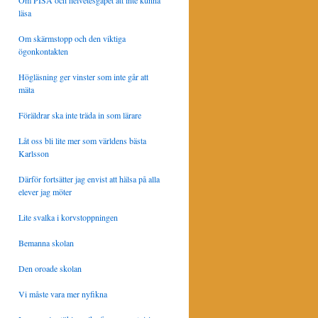
Om PISA och helvetesgapet att inte kunna
läsa
Om skärmstopp och den viktiga
ögonkontakten
Högläsning ger vinster som inte går att
mäta
Föräldrar ska inte träda in som lärare
Låt oss bli lite mer som världens bästa
Karlsson
Därför fortsätter jag envist att hälsa på alla
elever jag möter
Lite svalka i korvstoppningen
Bemanna skolan
Den oroade skolan
Vi måste vara mer nyfikna