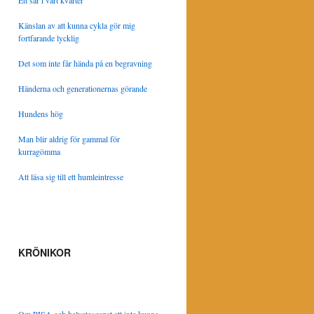
Ett sår i vårt kvarter
Känslan av att kunna cykla gör mig
fortfarande lycklig
Det som inte får hända på en begravning
Händerna och generationernas görande
Hundens hög
Man blir aldrig för gammal för
kurragömma
Att läsa sig till ett humleintresse
KRÖNIKOR