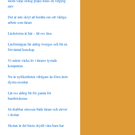
Inom varje stökig pojke finns en vetgirig
elev
Det är inte skryt att berätta om sitt viktiga
arbete som lärare
Läslistorna är här – låt oss läsa
Läsförmågan får aldrig överges och bli en
förväntad kunskap
Vi måste väcka liv i lärares tystade
kompetens
Nu är nyfikenheten viktigare än förra årets
dystra resultat
Låt oss aldrig bli för gamla för
barnböckerna
Så drabbar stressen både lärare och elever
i skolan
Skolan är det bästa skydd våra barn har