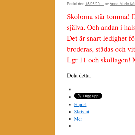
Postat den
15/06/2011
av
Anne-Marie Kör
Skolorna står tomma! De
själva. Och andan i hal
Det är snart ledighet f
broderas, städas och vit
Lgr 11 och skollagen! 
Dela detta:
E-post
Skriv ut
Mer