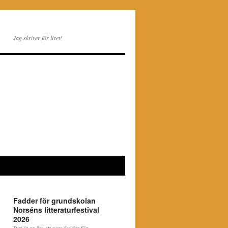
Jag skriver för livet!
Fadder för grundskolan
Norséns litteraturfestival
2026