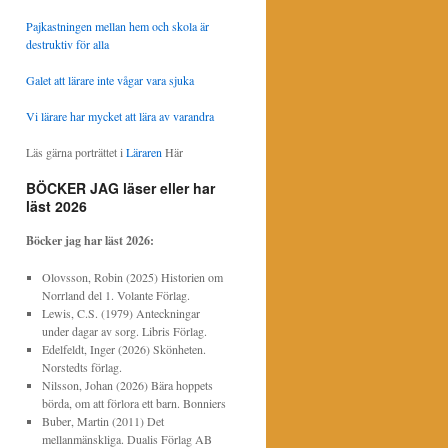
Pajkastningen mellan hem och skola är
destruktiv för alla
Galet att lärare inte vågar vara sjuka
Vi lärare har mycket att lära av varandra
Läs gärna porträttet i
Läraren
Här
BÖCKER JAG läser eller har
läst 2026
Böcker jag har läst
2026:
Olovsson, Robin (2025) Historien om
Norrland del 1. Volante Förlag.
Lewis, C.S. (1979) Anteckningar
under dagar av sorg. Libris Förlag.
Edelfeldt, Inger (2026) Skönheten.
Norstedts förlag.
Nilsson, Johan (2026) Bära hoppets
börda, om att förlora ett barn. Bonniers
Buber, Martin (2011) Det
mellanmänskliga. Dualis Förlag AB