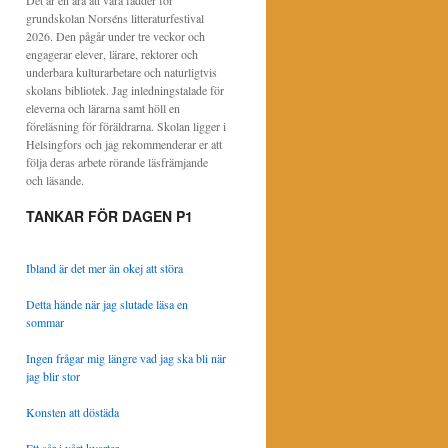
Det är en ära att vara fadder för
grundskolan Norséns litteraturfestival
2026. Den pågår under tre veckor och
engagerar elever, lärare, rektorer och
underbara kulturarbetare och naturligtvis
skolans bibliotek. Jag inledningstalade för
eleverna och lärarna samt höll en
föreläsning för föräldrarna. Skolan ligger i
Helsingfors och jag rekommenderar er att
följa deras arbete rörande läsfrämjande
och läsande.
TANKAR FÖR DAGEN P1
Ibland är det mer än okej att störa
Detta hände när jag slutade läsa en
sommar
Ingen frågar mig längre vad jag ska bli när
jag blir stor
Konsten att döstäda