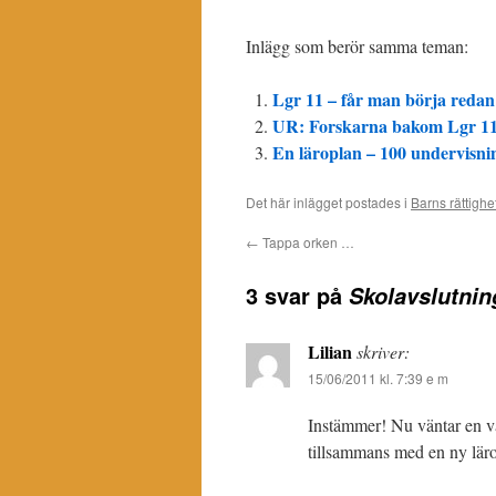
Inlägg som berör samma teman:
Lgr 11 – får man börja redan
UR: Forskarna bakom Lgr 1
En läroplan – 100 undervisni
Det här inlägget postades i
Barns rättighe
←
Tappa orken …
3 svar på
Skolavslutnin
Lilian
skriver:
15/06/2011 kl. 7:39 e m
Instämmer! Nu väntar en välb
tillsammans med en ny läro