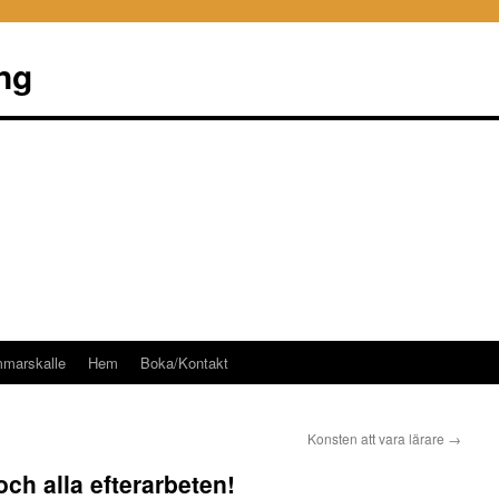
ng
mmarskalle
Hem
Boka/Kontakt
Konsten att vara lärare
→
ch alla efterarbeten!