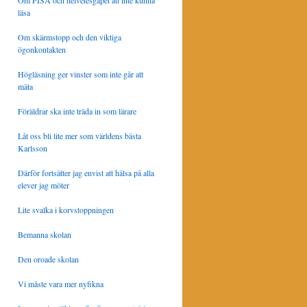
Om PISA och helvetesgapet att inte kunna
läsa
Om skärmstopp och den viktiga
ögonkontakten
Högläsning ger vinster som inte går att
mäta
Föräldrar ska inte träda in som lärare
Låt oss bli lite mer som världens bästa
Karlsson
Därför fortsätter jag envist att hälsa på alla
elever jag möter
Lite svalka i korvstoppningen
Bemanna skolan
Den oroade skolan
Vi måste vara mer nyfikna