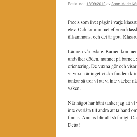
Postat den
18/09/2012
av
Anne-Marie Kör
Precis som livet pågår i varje klassr
elev. Och tomrummet efter en klasska
tillsammans, och det är gott. Klassr
Läraren vår ledare. Barnen kommer a
undviker döden, namnet på barnet, s
orientering. De vuxna gör och visar
vi vuxna är inget vi ska fundera kr
tankar så tror vi att vi inte väcker
vaken.
När något har hänt tänker jag att vi
inte överlåta till andra att ta hand
finnas. Annars blir allt så farligt. O
Detta!