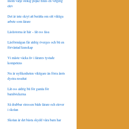
Inom varje stökig pojke finns en vetgirig
elev
Det är inte skryt att berätta om sitt viktiga
arbete som lärare
Läslistorna är här – låt oss läsa
Läsförmågan får aldrig överges och bli en
förväntad kunskap
Vi måste väcka liv i lärares tystade
kompetens
Nu är nyfikenheten viktigare än förra årets
dystra resultat
Låt oss aldrig bli för gamla för
barnböckerna
Så drabbar stressen både lärare och elever
i skolan
Skolan är det bästa skydd våra barn har