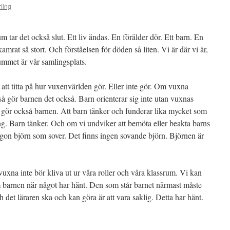
ling
um tar det också slut. Ett liv ändas. En förälder dör. Ett barn. En
mrat så stort. Och förståelsen för döden så liten. Vi är där vi är,
ummet är vår samlingsplats.
tt titta på hur vuxenvärlden gör. Eller inte gör. Om vuxna
å gör barnen det också. Barn orienterar sig inte utan vuxnas
 gör också barnen. Att barn tänker och funderar lika mycket som
ing. Barn tänker. Och om vi undviker att bemöta eller beakta barns
 någon björn som sover. Det finns ingen sovande björn. Björnen är
 vuxna inte bör kliva ut ur våra roller och våra klassrum. Vi kan
 om barnen när något har hänt. Den som står barnet närmast måste
ch det läraren ska och kan göra är att vara saklig. Detta har hänt.