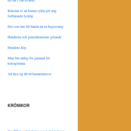
Ett sår i vårt kvarter
Känslan av att kunna cykla gör mig
fortfarande lycklig
Det som inte får hända på en begravning
Händerna och generationernas görande
Hundens hög
Man blir aldrig för gammal för
kurragömma
Att läsa sig till ett humleintresse
KRÖNIKOR