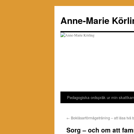
Hoppa
till
Anne-Marie Körli
innehåll
Pedagogiska ordspråk ur min skattka
←
Bokläsarförmågeträning – att läsa två 
Sorg – och om att fa