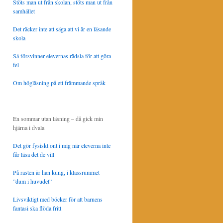
Stöts man ut från skolan, stöts man ut från
samhället
Det räcker inte att säga att vi är en läsande
skola
Så försvinner elevernas rädsla för att göra
fel
Om högläsning på ett främmande språk
En sommar utan läsning – då gick min
hjärna i dvala
Det gör fysiskt ont i mig när eleverna inte
får läsa det de vill
På rasten är han kung, i klassrummet
”dum i huvudet”
Livsviktigt med böcker för att barnens
fantasi ska flöda fritt