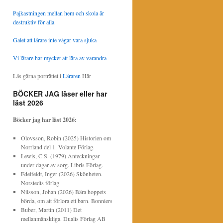
Pajkastningen mellan hem och skola är
destruktiv för alla
Galet att lärare inte vågar vara sjuka
Vi lärare har mycket att lära av varandra
Läs gärna porträttet i
Läraren
Här
BÖCKER JAG läser eller har
läst 2026
Böcker jag har läst
2026:
Olovsson, Robin (2025) Historien om
Norrland del 1. Volante Förlag.
Lewis, C.S. (1979) Anteckningar
under dagar av sorg. Libris Förlag.
Edelfeldt, Inger (2026) Skönheten.
Norstedts förlag.
Nilsson, Johan (2026) Bära hoppets
börda, om att förlora ett barn. Bonniers
Buber, Martin (2011) Det
mellanmänskliga. Dualis Förlag AB