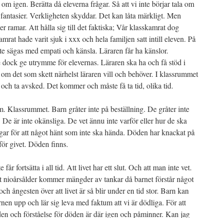
m igen. Berätta då eleverna frågar. Så att vi inte börjar tala om
antasier. Verkligheten skyddar. Det kan låta märkligt. Men
r ramar. Att hålla sig till det faktiska; Vår klasskamrat dog
rat hade varit sjuk i xxx och hela familjen satt intill eleven. På
te sägas med empati och känsla. Läraren får ha känslor.
e dock ge utrymme för elevernas. Läraren ska ha och få stöd i
ta om det som skett närhelst läraren vill och behöver. I klassrummet
a och ta avsked. Det kommer och måste få ta tid, olika tid.
m. Klassrummet. Barn gråter inte på beställning. De gråter inte
r. De är inte okänsliga. De vet ännu inte varför eller hur de ska
äggar för att något hänt som inte ska hända. Döden har knackat på
 för givet. Döden finns.
får fortsätta i all tid. Att livet har ett slut. Och att man inte vet.
 nioårsålder kommer mängder av tankar då barnet förstår något
h ångesten över att livet är så blir under en tid stor. Barn kan
en upp och lär sig leva med faktum att vi är dödliga. För att
den och förståelse för döden är där igen och påminner. Kan jag