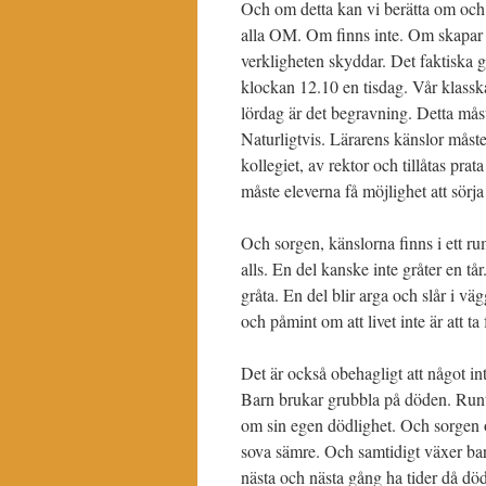
Och om detta kan vi berätta om och o
alla OM. Om finns inte. Om skapar f
verkligheten skyddar. Det faktiska ge
klockan 12.10 en tisdag. Vår klasskam
lördag är det begravning. Detta mås
Naturligtvis. Lärarens känslor måst
kollegiet, av rektor och tillåtas pra
måste eleverna få möjlighet att sörj
Och sorgen, känslorna finns i ett ru
alls. En del kanske inte gråter en tå
gråta. En del blir arga och slår i v
och påmint om att livet inte är att ta
Det är också obehagligt att något inte 
Barn brukar grubbla på döden. Runt
om sin egen dödlighet. Och sorgen oc
sova sämre. Och samtidigt växer barn
nästa och nästa gång ha tider då dö