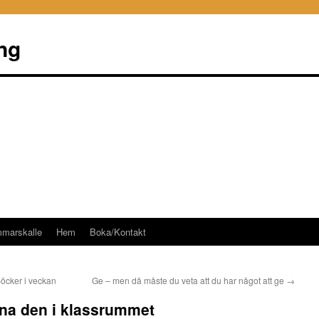
ng
mmarskalle
Hem
Boka/Kontakt
böcker i veckan
Ge – men då måste du veta att du har något att ge
→
mna den i klassrummet