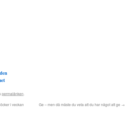
 den
met
k
permalänken
.
böcker i veckan
Ge – men då måste du veta att du har något att ge
→