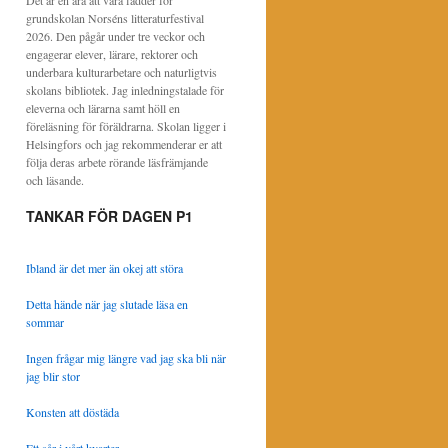
Det är en ära att vara fadder för
grundskolan Norséns litteraturfestival
2026. Den pågår under tre veckor och
engagerar elever, lärare, rektorer och
underbara kulturarbetare och naturligtvis
skolans bibliotek. Jag inledningstalade för
eleverna och lärarna samt höll en
föreläsning för föräldrarna. Skolan ligger i
Helsingfors och jag rekommenderar er att
följa deras arbete rörande läsfrämjande
och läsande.
TANKAR FÖR DAGEN P1
Ibland är det mer än okej att störa
Detta hände när jag slutade läsa en
sommar
Ingen frågar mig längre vad jag ska bli när
jag blir stor
Konsten att döstäda