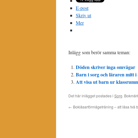
E-post
Skriv ut
Mer
Inlägg som berör samma teman:
Döden skriver inga omvägar
Barn i sorg och läraren mitt i
Att visa ut barn ur klassrum
Det här inlägget postades i
Sorg
. Bokmär
←
Bokläsarförmågeträning – att läsa två 