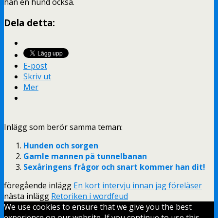
han en hund också.
Dela detta:
E-post
Skriv ut
Mer
Inlägg som berör samma teman:
Hunden och sorgen
Gamle mannen på tunnelbanan
Sexåringens frågor och snart kommer han dit!
föregående inlägg
En kort intervju innan jag föreläser
nästa inlägg
Retoriken i wordfeud
We use cookies to ensure that we give you the best
experience on our website. If you continue to use this