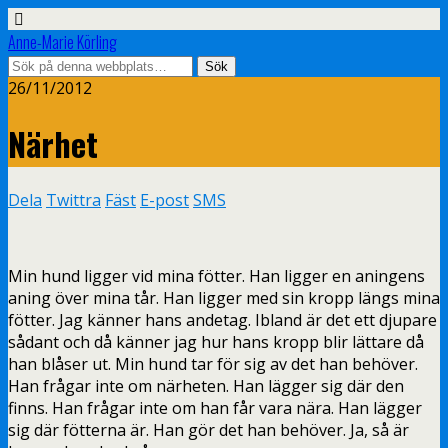
Anne-Marie Körling
26/11/2012
Närhet
Dela
Twittra
Fäst
E-post
SMS
Min hund ligger vid mina fötter. Han ligger en aningens
aning över mina tår. Han ligger med sin kropp längs mina
fötter. Jag känner hans andetag. Ibland är det ett djupare
sådant och då känner jag hur hans kropp blir lättare då
han blåser ut. Min hund tar för sig av det han behöver.
Han frågar inte om närheten. Han lägger sig där den
finns. Han frågar inte om han får vara nära. Han lägger
sig där fötterna är. Han gör det han behöver. Ja, så är