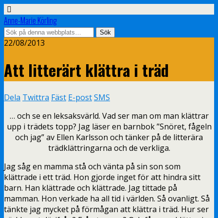
Anne-Marie Körling
22/08/2013
Att litterärt klättra i träd
Dela
Twittra
Fäst
E-post
SMS
… och se en leksaksvärld. Vad ser man om man klättrar
upp i trädets topp? Jag läser en barnbok ”Snöret, fågeln
och jag” av Ellen Karlsson och tänker på de litterära
trädklättringarna och de verkliga.
Jag såg en mamma stå och vänta på sin son som
klättrade i ett träd. Hon gjorde inget för att hindra sitt
barn. Han klättrade och klättrade. Jag tittade på
mamman. Hon verkade ha all tid i världen. Så ovanligt. Så
tänkte jag mycket på förmågan att klättra i träd. Hur ser