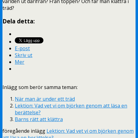
världen ut därifrån? Från toppen? Och får man klättra i
träd?
Dela detta:
E-post
Skriv ut
Mer
Inlägg som berör samma teman:
När man är under ett träd
Lektion: Vad vet vi om björken genom att läsa en
berättelse?
Barns rätt att klättra
föregående inlägg
Lektion: Vad vet vi om björken genom
att läsa en berättelse?