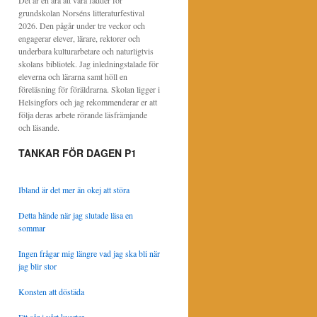
Det är en ära att vara fadder för
grundskolan Norséns litteraturfestival
2026. Den pågår under tre veckor och
engagerar elever, lärare, rektorer och
underbara kulturarbetare och naturligtvis
skolans bibliotek. Jag inledningstalade för
eleverna och lärarna samt höll en
föreläsning för föräldrarna. Skolan ligger i
Helsingfors och jag rekommenderar er att
följa deras arbete rörande läsfrämjande
och läsande.
TANKAR FÖR DAGEN P1
Ibland är det mer än okej att störa
Detta hände när jag slutade läsa en
sommar
Ingen frågar mig längre vad jag ska bli när
jag blir stor
Konsten att döstäda