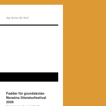
Jag skriver för livet!
Fadder för grundskolan
Norséns litteraturfestival
2026