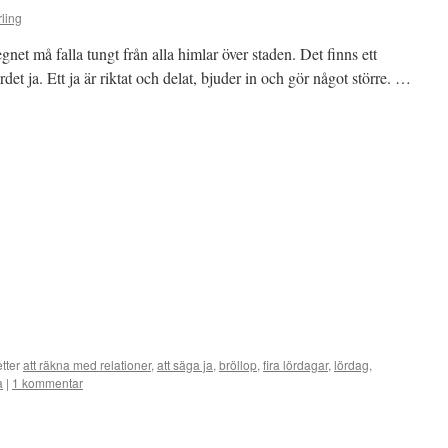
ling
gnet må falla tungt från alla himlar över staden. Det finns ett
det ja. Ett ja är riktat och delat, bjuder in och gör något större. …
etter
att räkna med relationer
,
att säga ja
,
bröllop
,
fira lördagar
,
lördag
,
a
|
1 kommentar