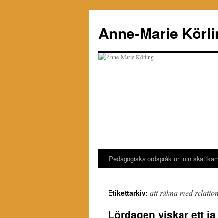
Hoppa
till
Anne-Marie Körli
innehåll
Pedagogiska ordspråk ur min skattka
att räkna med relatio
Etikettarkiv:
Lördagen viskar ett ja