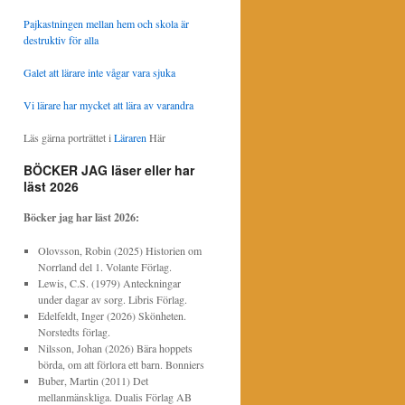
Pajkastningen mellan hem och skola är
destruktiv för alla
Galet att lärare inte vågar vara sjuka
Vi lärare har mycket att lära av varandra
Läs gärna porträttet i
Läraren
Här
BÖCKER JAG läser eller har
läst 2026
Böcker jag har läst
2026:
Olovsson, Robin (2025) Historien om
Norrland del 1. Volante Förlag.
Lewis, C.S. (1979) Anteckningar
under dagar av sorg. Libris Förlag.
Edelfeldt, Inger (2026) Skönheten.
Norstedts förlag.
Nilsson, Johan (2026) Bära hoppets
börda, om att förlora ett barn. Bonniers
Buber, Martin (2011) Det
mellanmänskliga. Dualis Förlag AB