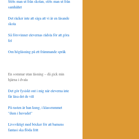
Stöts man ut från skolan, stöts man ut från
samhället
Det räcker inte att säga att vi är en läsande
skola
Så försvinner elevernas rädsla för att göra
fel
Om högläsning på ett främmande språk
En sommar utan läsning – då gick min
hjärna i dvala
Det gör fysiskt ont i mig när eleverna inte
får läsa det de vill
På rasten är han kung, i klassrummet
”dum i huvudet”
Livsviktigt med böcker för att barnens
fantasi ska flöda fritt