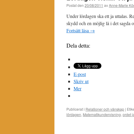
Postat den
20/08/2011
av
Anne-Marie Kör
Under lördagen ska ett ja uttalas. Re
skydd och en möjlig lä i det sagda or
Fortsätt läsa
→
Dela detta:
E-post
Skriv ut
Mer
Publicerat i
Relationer och vänskap
|
Etik
lördagen
,
Matematikundervisning
,
ordet j