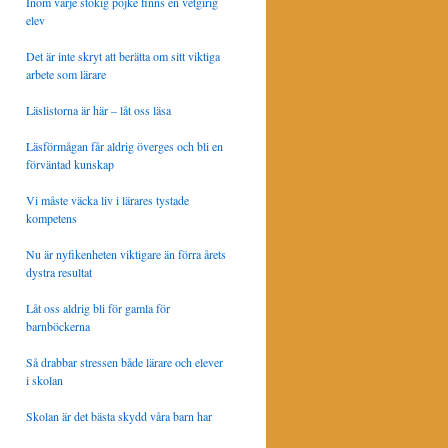
Inom varje stökig pojke finns en vetgirig
elev
Det är inte skryt att berätta om sitt viktiga
arbete som lärare
Läslistorna är här – låt oss läsa
Läsförmågan får aldrig överges och bli en
förväntad kunskap
Vi måste väcka liv i lärares tystade
kompetens
Nu är nyfikenheten viktigare än förra årets
dystra resultat
Låt oss aldrig bli för gamla för
barnböckerna
Så drabbar stressen både lärare och elever
i skolan
Skolan är det bästa skydd våra barn har