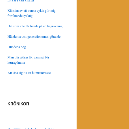
Ett sår i vårt kvarter
Känslan av att kunna cykla gör mig
fortfarande lycklig
Det som inte får hända på en begravning
Händerna och generationernas görande
Hundens hög
Man blir aldrig för gammal för
kurragömma
Att läsa sig till ett humleintresse
KRÖNIKOR