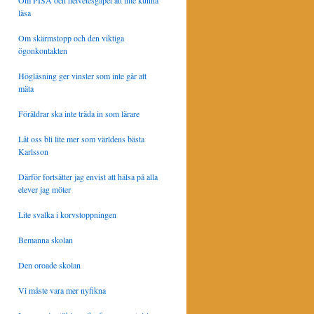
Om PISA och helvetesgapet att inte kunna
läsa
Om skärmstopp och den viktiga
ögonkontakten
Högläsning ger vinster som inte går att
mäta
Föräldrar ska inte träda in som lärare
Låt oss bli lite mer som världens bästa
Karlsson
Därför fortsätter jag envist att hälsa på alla
elever jag möter
Lite svalka i korvstoppningen
Bemanna skolan
Den oroade skolan
Vi måste vara mer nyfikna