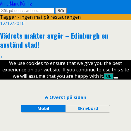
Anne-Marie Körling
Taggar › ingen mat på restaurangen
12/12/2010
Vädrets makter avgör – Edinburgh en
avständ stad!
We use cookies to ensure that we give you the best
experience on our website. If you continue to use this site
we will assume that you are happy with it.
Ok
Överst på sidan
Mobil
Skrivbord