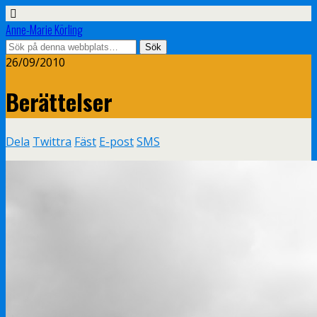
Anne-Marie Körling
26/09/2010
Berättelser
Dela
Twittra
Fäst
E-post
SMS