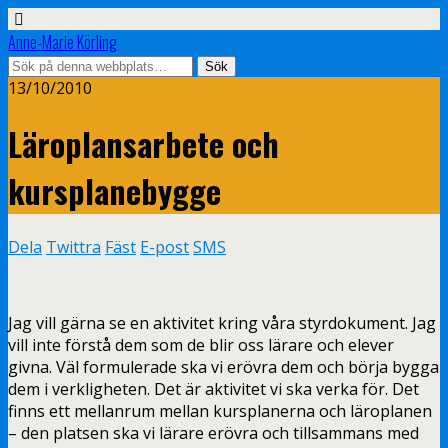
Anne-Marie Körling
13/10/2010
Läroplansarbete och
kursplanebygge
Dela
Twittra
Fäst
E-post
SMS
Jag vill gärna se en aktivitet kring våra styrdokument. Jag
vill inte förstå dem som de blir oss lärare och elever
givna. Väl formulerade ska vi erövra dem och börja bygga
dem i verkligheten. Det är aktivitet vi ska verka för. Det
finns ett mellanrum mellan kursplanerna och läroplanen
– den platsen ska vi lärare erövra och tillsammans med