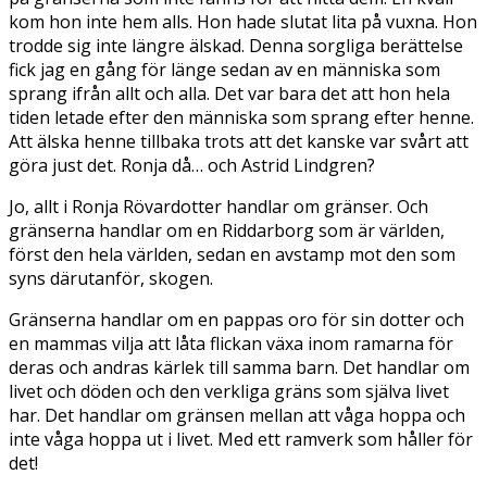
kom hon inte hem alls. Hon hade slutat lita på vuxna. Hon
trodde sig inte längre älskad. Denna sorgliga berättelse
fick jag en gång för länge sedan av en människa som
sprang ifrån allt och alla. Det var bara det att hon hela
tiden letade efter den människa som sprang efter henne.
Att älska henne tillbaka trots att det kanske var svårt att
göra just det. Ronja då… och Astrid Lindgren?
Jo, allt i Ronja Rövardotter handlar om gränser. Och
gränserna handlar om en Riddarborg som är världen,
först den hela världen, sedan en avstamp mot den som
syns därutanför, skogen.
Gränserna handlar om en pappas oro för sin dotter och
en mammas vilja att låta flickan växa inom ramarna för
deras och andras kärlek till samma barn. Det handlar om
livet och döden och den verkliga gräns som själva livet
har. Det handlar om gränsen mellan att våga hoppa och
inte våga hoppa ut i livet. Med ett ramverk som håller för
det!