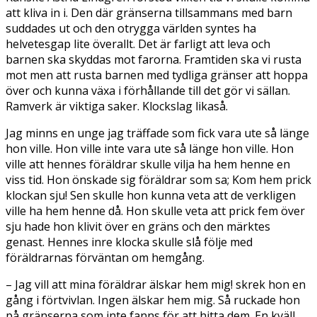
att kliva in i. Den där gränserna tillsammans med barn
suddades ut och den otrygga världen syntes ha
helvetesgap lite överallt. Det är farligt att leva och
barnen ska skyddas mot farorna. Framtiden ska vi rusta
mot men att rusta barnen med tydliga gränser att hoppa
över och kunna växa i förhållande till det gör vi sällan.
Ramverk är viktiga saker. Klockslag likaså.
Jag minns en unge jag träffade som fick vara ute så länge
hon ville. Hon ville inte vara ute så länge hon ville. Hon
ville att hennes föräldrar skulle vilja ha hem henne en
viss tid. Hon önskade sig föräldrar som sa; Kom hem prick
klockan sju! Sen skulle hon kunna veta att de verkligen
ville ha hem henne då. Hon skulle veta att prick fem över
sju hade hon klivit över en gräns och den märktes
genast. Hennes inre klocka skulle slå följe med
föräldrarnas förväntan om hemgång.
– Jag vill att mina föräldrar älskar hem mig! skrek hon en
gång i förtvivlan. Ingen älskar hem mig. Så ruckade hon
på gränserna som inte fanns för att hitta dem. En kväll