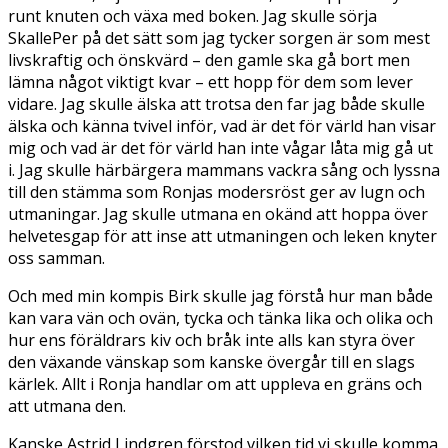
runt knuten och växa med boken. Jag skulle sörja
SkallePer på det sätt som jag tycker sorgen är som mest
livskraftig och önskvärd – den gamle ska gå bort men
lämna något viktigt kvar – ett hopp för dem som lever
vidare. Jag skulle älska att trotsa den far jag både skulle
älska och känna tvivel inför, vad är det för värld han visar
mig och vad är det för värld han inte vågar låta mig gå ut
i. Jag skulle härbärgera mammans vackra sång och lyssna
till den stämma som Ronjas modersröst ger av lugn och
utmaningar. Jag skulle utmana en okänd att hoppa över
helvetesgap för att inse att utmaningen och leken knyter
oss samman.
Och med min kompis Birk skulle jag förstå hur man både
kan vara vän och ovän, tycka och tänka lika och olika och
hur ens föräldrars kiv och bråk inte alls kan styra över
den växande vänskap som kanske övergår till en slags
kärlek. Allt i Ronja handlar om att uppleva en gräns och
att utmana den.
Kanske Astrid Lindgren förstod vilken tid vi skulle komma