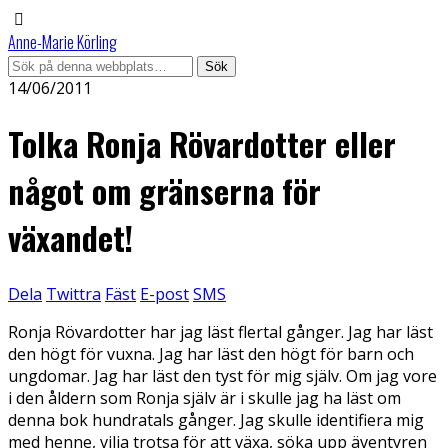
Anne-Marie Körling
14/06/2011
Tolka Ronja Rövardotter eller
något om gränserna för
växandet!
Dela
Twittra
Fäst
E-post
SMS
Ronja Rövardotter har jag läst flertal gånger. Jag har läst
den högt för vuxna. Jag har läst den högt för barn och
ungdomar. Jag har läst den tyst för mig själv. Om jag vore
i den åldern som Ronja själv är i skulle jag ha läst om
denna bok hundratals gånger. Jag skulle identifiera mig
med henne, vilja trotsa för att växa, söka upp äventyren