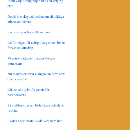
Inom varje stökig pojke finns en vetgirig
elev
Det är inte skryt att berätta om sitt viktiga
arbete som lärare
Läslistorna är här – låt oss läsa
Läsförmågan får aldrig överges och bli en
förväntad kunskap
Vi måste väcka liv i lärares tystade
kompetens
Nu är nyfikenheten viktigare än förra årets
dystra resultat
Låt oss aldrig bli för gamla för
barnböckerna
Så drabbar stressen både lärare och elever
i skolan
Skolan är det bästa skydd våra barn har