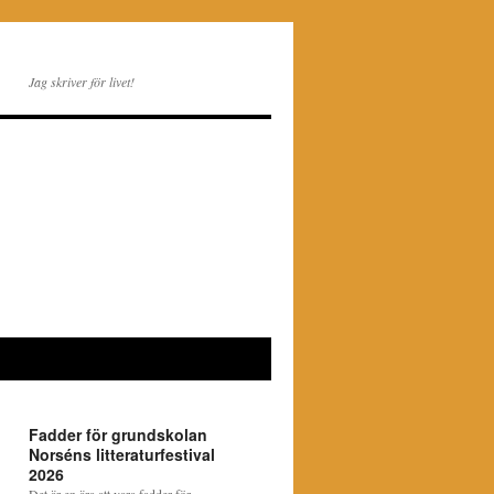
Jag skriver för livet!
Fadder för grundskolan
Norséns litteraturfestival
2026