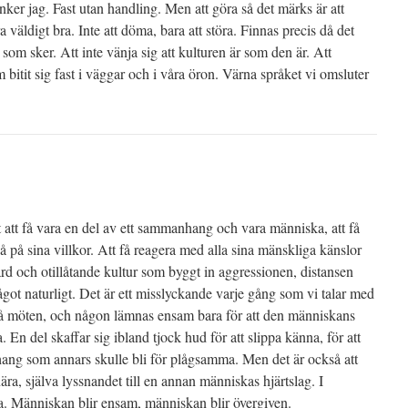
änker jag. Fast utan handling. Men att göra så det märks är att
ra väldigt bra. Inte att döma, bara att störa. Finnas precis då det
som sker. Att inte vänja sig att kulturen är som den är. Att
bitit sig fast i väggar och i våra öron. Värna språket vi omsluter
ätt att få vara en del av ett sammanhang och vara människa, att få
gå på sina villkor. Att få reagera med alla sina mänskliga känslor
hård och otillåtande kultur som byggt in aggressionen, distansen
got naturligt. Det är ett misslyckande varje gång som vi talar med
 på möten, och någon lämnas ensam bara för att den människans
. En del skaffar sig ibland tjock hud för att slippa känna, för att
hang som annars skulle bli för plågsamma. Men det är också att
ära, själva lyssnandet till en annan människas hjärtslag. I
a. Människan blir ensam, människan blir övergiven.