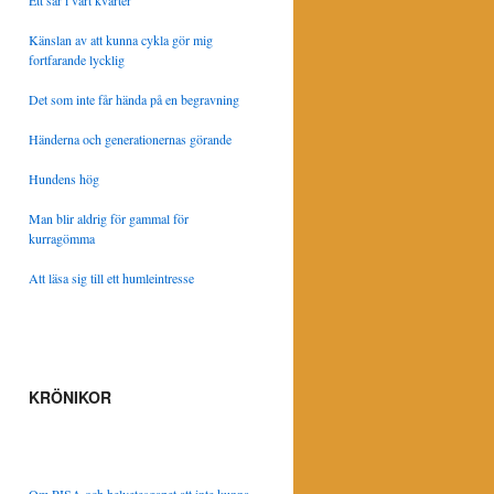
Ett sår i vårt kvarter
Känslan av att kunna cykla gör mig
fortfarande lycklig
Det som inte får hända på en begravning
Händerna och generationernas görande
Hundens hög
Man blir aldrig för gammal för
kurragömma
Att läsa sig till ett humleintresse
KRÖNIKOR