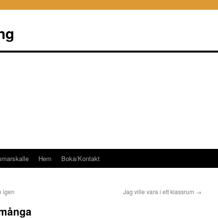
ng
mmarskalle
Hem
Boka/Kontakt
n igen
Jag ville vara i ett klassrum
→
 många