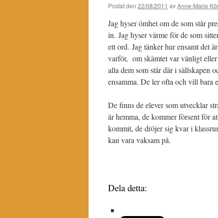
Postat den
22/08/2011
av
Anne-Marie Kör
Jag hyser ömhet om de som står prec
in. Jag hyser värme för de som sitter
ett ord. Jag tänker hur ensamt det är
varför, om skämtet var vänligt eller 
alla dem som står där i sällskapen 
ensamma. De ler ofta och vill bara e
De finns de elever som utvecklar str
är hemma, de kommer försent för att
kommit, de dröjer sig kvar i klassru
kan vara vaksam på.
Dela detta: