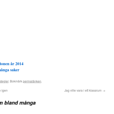
tonen år 2014
många saker
ategier
. Bokmärk
permalänken
.
n igen
Jag ville vara i ett klassrum
→
am bland många