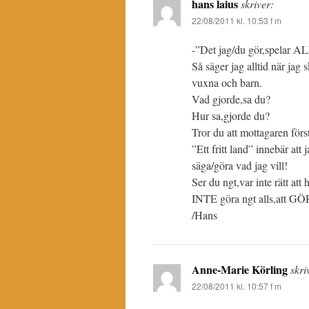
hans laius
skriver:
22/08/2011 kl. 10:53 f m
-”Det jag/du gör,spelar A
Så säger jag alltid när jag 
vuxna och barn.
Vad gjorde,sa du?
Hur sa,gjorde du?
Tror du att mottagaren för
”Ett fritt land” innebär att
säga/göra vad jag vill!
Ser du ngt,var inte rätt att 
INTE göra ngt alls,att GÖR
/Hans
Anne-Marie Körling
skri
22/08/2011 kl. 10:57 f m