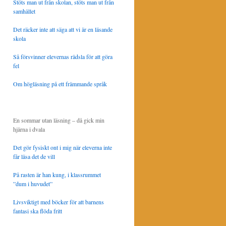
Stöts man ut från skolan, stöts man ut från
samhället
Det räcker inte att säga att vi är en läsande
skola
Så försvinner elevernas rädsla för att göra
fel
Om högläsning på ett främmande språk
En sommar utan läsning – då gick min
hjärna i dvala
Det gör fysiskt ont i mig när eleverna inte
får läsa det de vill
På rasten är han kung, i klassrummet
”dum i huvudet”
Livsviktigt med böcker för att barnens
fantasi ska flöda fritt