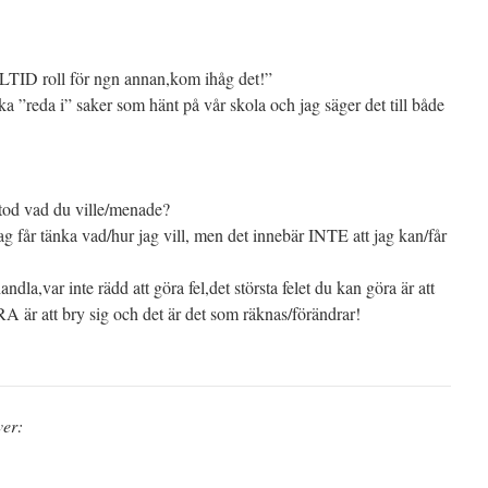
LLTID roll för ngn annan,kom ihåg det!”
ska ”reda i” saker som hänt på vår skola och jag säger det till både
stod vad du ville/menade?
 jag får tänka vad/hur jag vill, men det innebär INTE att jag kan/får
handla,var inte rädd att göra fel,det största felet du kan göra är att
A är att bry sig och det är det som räknas/förändrar!
ver: