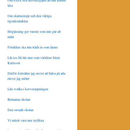
Om PISA och helvetesgapet att inte kunna
läsa
Om skärmstopp och den viktiga
ögonkontakten
Högläsning ger vinster som inte går att
mäta
Föräldrar ska inte träda in som lärare
Låt oss bli lite mer som världens bästa
Karlsson
Därför fortsätter jag envist att hälsa på alla
elever jag möter
Lite svalka i korvstoppningen
Bemanna skolan
Den oroade skolan
Vi måste vara mer nyfikna