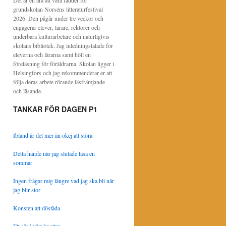
Det är en ära att vara fadder för
grundskolan Norséns litteraturfestival
2026. Den pågår under tre veckor och
engagerar elever, lärare, rektorer och
underbara kulturarbetare och naturligtvis
skolans bibliotek. Jag inledningstalade för
eleverna och lärarna samt höll en
föreläsning för föräldrarna. Skolan ligger i
Helsingfors och jag rekommenderar er att
följa deras arbete rörande läsfrämjande
och läsande.
TANKAR FÖR DAGEN P1
Ibland är det mer än okej att störa
Detta hände när jag slutade läsa en
sommar
Ingen frågar mig längre vad jag ska bli när
jag blir stor
Konsten att döstäda