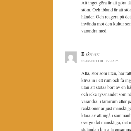
Att inget göra är att göra t
störa. Och ibland är att stö
händer. Och reagera på det 
invända mot den kultur som 
varandra med.
E
skriver:
22/08/2011 kl. 3:29 e m
Alla, stor som liten, har r
kliva in i ett rum och få in
utan att stötas bort av en 
och icke-lyssnandet som nå
varandra, i lärarrum eller
reaktioner är just mänskliga
klara av att ingå i samman
överge det mänskliga, det n
slutändan blir alla ensamm