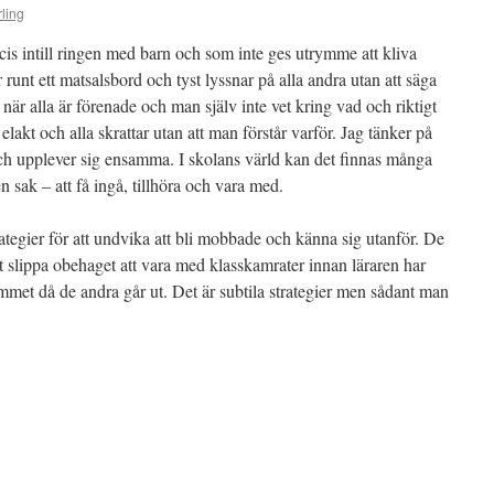
ling
is intill ringen med barn och som inte ges utrymme att kliva
 runt ett matsalsbord och tyst lyssnar på alla andra utan att säga
 när alla är förenade och man själv inte vet kring vad och riktigt
elakt och alla skrattar utan att man förstår varför. Jag tänker på
och upplever sig ensamma. I skolans värld kan det finnas många
n sak – att få ingå, tillhöra och vara med.
ategier för att undvika att bli mobbade och känna sig utanför. De
 slippa obehaget att vara med klasskamrater innan läraren har
mmet då de andra går ut. Det är subtila strategier men sådant man