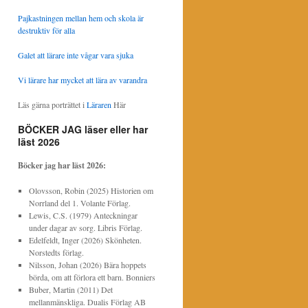
Pajkastningen mellan hem och skola är
destruktiv för alla
Galet att lärare inte vågar vara sjuka
Vi lärare har mycket att lära av varandra
Läs gärna porträttet i
Läraren
Här
BÖCKER JAG läser eller har
läst 2026
Böcker jag har läst
2026:
Olovsson, Robin (2025) Historien om
Norrland del 1. Volante Förlag.
Lewis, C.S. (1979) Anteckningar
under dagar av sorg. Libris Förlag.
Edelfeldt, Inger (2026) Skönheten.
Norstedts förlag.
Nilsson, Johan (2026) Bära hoppets
börda, om att förlora ett barn. Bonniers
Buber, Martin (2011) Det
mellanmänskliga. Dualis Förlag AB