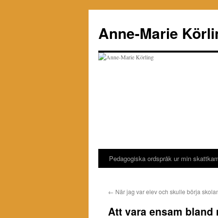
Hoppa
till
Anne-Marie Körli
innehåll
Pedagogiska ordspråk ur min skattka
←
När jag var elev och skulle börja skola
Att vara ensam bland