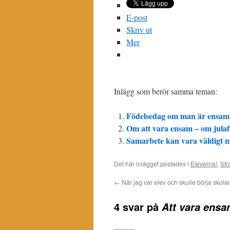
E-post
Skriv ut
Mer
Inlägg som berör samma teman:
Födelsedag om man är ensam
Om att vara ensam – om julaf
Samarbete kan vara väldigt 
Det här inlägget postades i
Eleverna!
,
Str
←
När jag var elev och skulle börja skola
4 svar på
Att vara ens