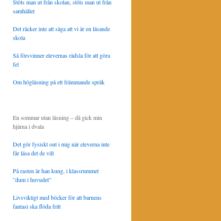
Stöts man ut från skolan, stöts man ut från
samhället
Det räcker inte att säga att vi är en läsande
skola
Så försvinner elevernas rädsla för att göra
fel
Om högläsning på ett främmande språk
En sommar utan läsning – då gick min
hjärna i dvala
Det gör fysiskt ont i mig när eleverna inte
får läsa det de vill
På rasten är han kung, i klassrummet
”dum i huvudet”
Livsviktigt med böcker för att barnens
fantasi ska flöda fritt