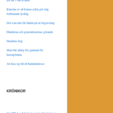
Ett sår i vårt kvarter
Känslan av att kunna cykla gör mig
fortfarande lycklig
Det som inte får hända på en begravning
Händerna och generationernas görande
Hundens hög
Man blir aldrig för gammal för
kurragömma
Att läsa sig till ett humleintresse
KRÖNIKOR