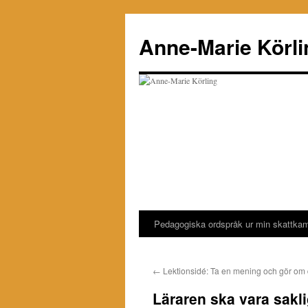
Hoppa
till
Anne-Marie Körli
innehåll
Pedagogiska ordspråk ur min skattka
←
Lektionsidé: Ta en mening och gör om
Läraren ska vara sakli