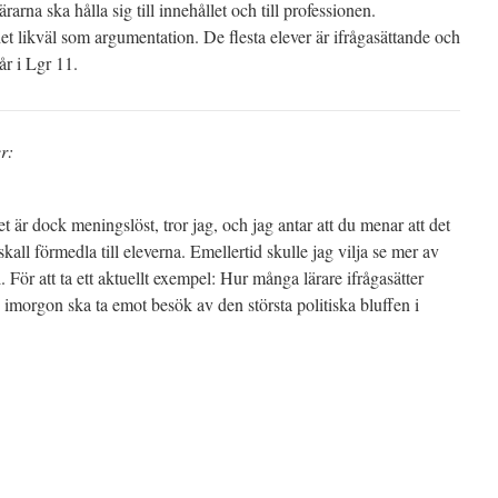
rarna ska hålla sig till innehållet och till professionen.
et likväl som argumentation. De flesta elever är ifrågasättande och
år i Lgr 11.
r:
t är dock meningslöst, tror jag, och jag antar att du menar att det
kall förmedla till eleverna. Emellertid skulle jag vilja se mer av
l. För att ta ett aktuellt exempel: Hur många lärare ifrågasätter
ge imorgon ska ta emot besök av den största politiska bluffen i