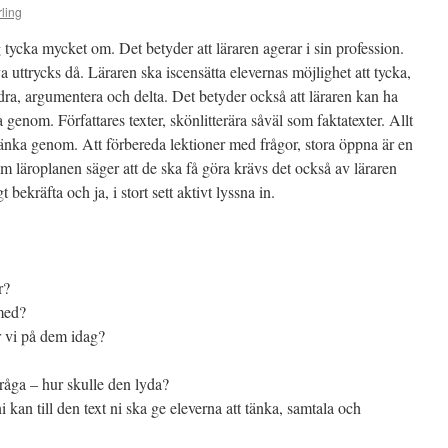
ling
 tycka mycket om. Det betyder att läraren agerar i sin profession.
a uttrycks då. Läraren ska iscensätta elevernas möjlighet att tycka,
undra, argumentera och delta. Det betyder också att läraren kan ha
genom. Författares texter, skönlitterära såväl som faktatexter. Allt
 tänka genom. Att förbereda lektioner med frågor, stora öppna är en
om läroplanen säger att de ska få göra krävs det också av läraren
t bekräfta och ja, i stort sett aktivt lyssna in.
r?
med?
r vi på dem idag?
fråga – hur skulle den lyda?
 kan till den text ni ska ge eleverna att tänka, samtala och