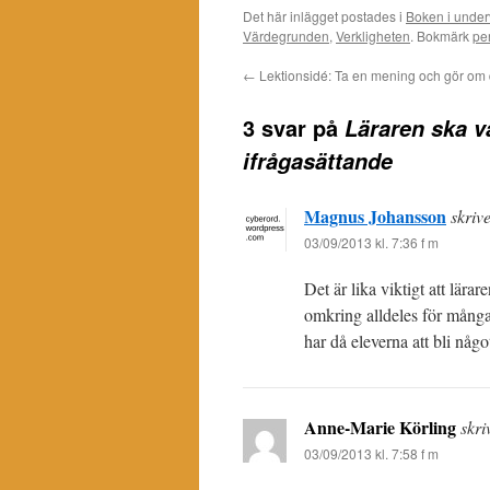
Det här inlägget postades i
Boken i under
Värdegrunden
,
Verkligheten
. Bokmärk
pe
←
Lektionsidé: Ta en mening och gör om
3 svar på
Läraren ska v
ifrågasättande
Magnus Johansson
skrive
03/09/2013 kl. 7:36 f m
Det är lika viktigt att lära
omkring alldeles för många 
har då eleverna att bli någ
Anne-Marie Körling
skri
03/09/2013 kl. 7:58 f m