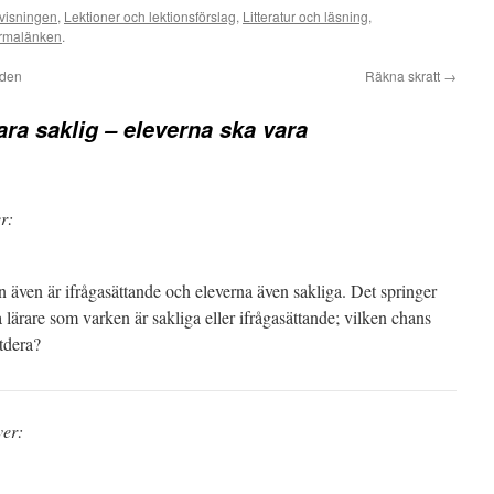
visningen
,
Lektioner och lektionsförslag
,
Litteratur och läsning
,
rmalänken
.
 den
Räkna skratt
→
ara saklig – eleverna ska vara
r:
ren även är ifrågasättande och eleverna även sakliga. Det springer
lärare som varken är sakliga eller ifrågasättande; vilken chans
otdera?
ver: