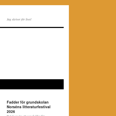
Jag skriver för livet!
Fadder för grundskolan
Norséns litteraturfestival
2026