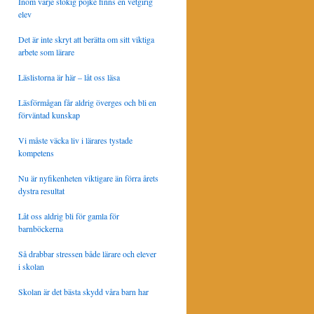
Inom varje stökig pojke finns en vetgirig
elev
Det är inte skryt att berätta om sitt viktiga
arbete som lärare
Läslistorna är här – låt oss läsa
Läsförmågan får aldrig överges och bli en
förväntad kunskap
Vi måste väcka liv i lärares tystade
kompetens
Nu är nyfikenheten viktigare än förra årets
dystra resultat
Låt oss aldrig bli för gamla för
barnböckerna
Så drabbar stressen både lärare och elever
i skolan
Skolan är det bästa skydd våra barn har