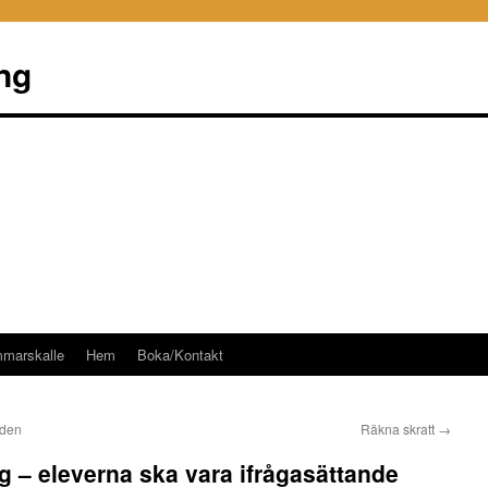
ng
mmarskalle
Hem
Boka/Kontakt
 den
Räkna skratt
→
g – eleverna ska vara ifrågasättande