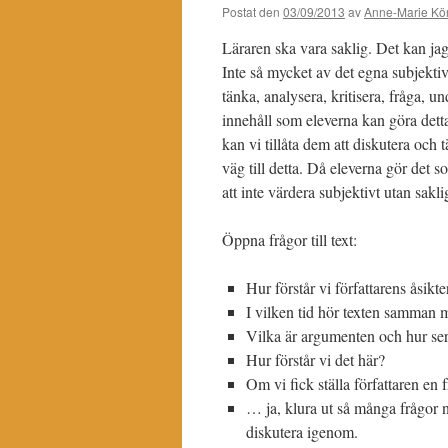
Postat den
03/09/2013
av
Anne-Marie Kör
Läraren ska vara saklig. Det kan jag
Inte så mycket av det egna subjektiv
tänka, analysera, kritisera, fråga, 
innehåll som eleverna kan göra detta 
kan vi tillåta dem att diskutera och
väg till detta. Då eleverna gör det s
att inte värdera subjektivt utan saklig
Öppna frågor till text:
Hur förstår vi författarens åsikte
I vilken tid hör texten samman 
Vilka är argumenten och hur se
Hur förstår vi det här?
Om vi fick ställa författaren en 
… ja, klura ut så många frågor ni
diskutera igenom.