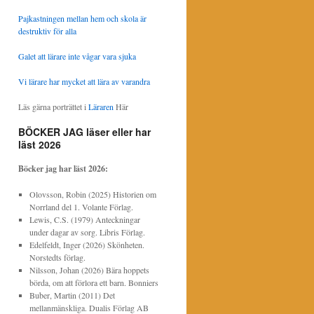
Pajkastningen mellan hem och skola är
destruktiv för alla
Galet att lärare inte vågar vara sjuka
Vi lärare har mycket att lära av varandra
Läs gärna porträttet i
Läraren
Här
BÖCKER JAG läser eller har
läst 2026
Böcker jag har läst
2026:
Olovsson, Robin (2025) Historien om
Norrland del 1. Volante Förlag.
Lewis, C.S. (1979) Anteckningar
under dagar av sorg. Libris Förlag.
Edelfeldt, Inger (2026) Skönheten.
Norstedts förlag.
Nilsson, Johan (2026) Bära hoppets
börda, om att förlora ett barn. Bonniers
Buber, Martin (2011) Det
mellanmänskliga. Dualis Förlag AB