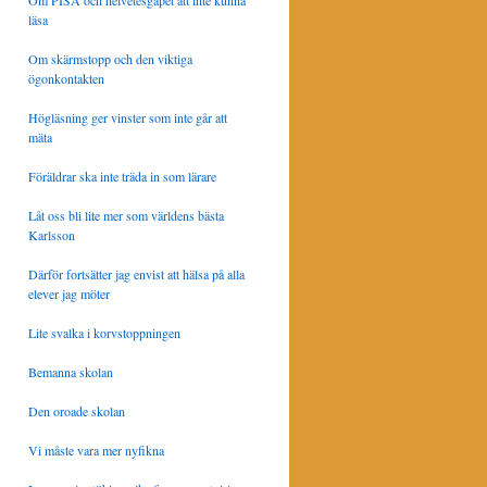
Om PISA och helvetesgapet att inte kunna
läsa
Om skärmstopp och den viktiga
ögonkontakten
Högläsning ger vinster som inte går att
mäta
Föräldrar ska inte träda in som lärare
Låt oss bli lite mer som världens bästa
Karlsson
Därför fortsätter jag envist att hälsa på alla
elever jag möter
Lite svalka i korvstoppningen
Bemanna skolan
Den oroade skolan
Vi måste vara mer nyfikna