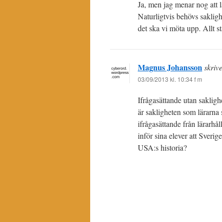
Ja, men jag menar nog att lä
Naturligtvis behövs sakligh
det ska vi möta upp. Allt st
Magnus Johansson
skrive
03/09/2013 kl. 10:34 f m
Ifrågasättande utan saklighe
är sakligheten som lärarna s
ifrågasättande från lärarhål
inför sina elever att Sveri
USA:s historia?