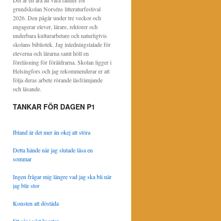
Det är en ära att vara fadder för
grundskolan Norséns litteraturfestival
2026. Den pågår under tre veckor och
engagerar elever, lärare, rektorer och
underbara kulturarbetare och naturligtvis
skolans bibliotek. Jag inledningstalade för
eleverna och lärarna samt höll en
föreläsning för föräldrarna. Skolan ligger i
Helsingfors och jag rekommenderar er att
följa deras arbete rörande läsfrämjande
och läsande.
TANKAR FÖR DAGEN P1
Ibland är det mer än okej att störa
Detta hände när jag slutade läsa en
sommar
Ingen frågar mig längre vad jag ska bli när
jag blir stor
Konsten att döstäda