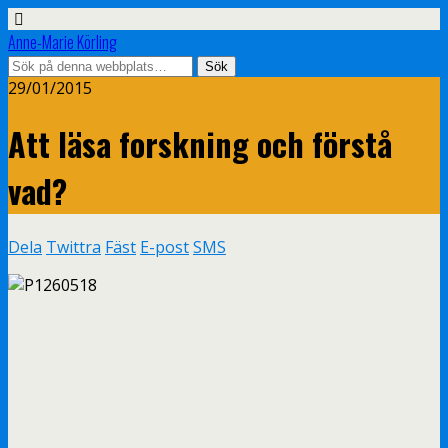
Anne-Marie Körling
29/01/2015
Att läsa forskning och förstå
vad?
Dela
Twittra
Fäst
E-post
SMS