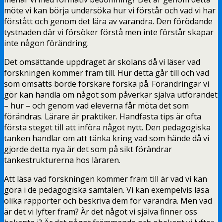
möte vi kan börja undersöka hur vi förstår och vad vi har
förstått och genom det lära av varandra. Den förödande
tystnaden där vi försöker förstå men inte förstår skapar
inte någon förändring.
Det omsättande uppdraget är skolans då vi läser vad
forskningen kommer fram till. Hur detta går till och vad
som omsätts borde forskare forska på. Förändringar vi
gör kan handla om något som påverkar själva utförandet
– hur – och genom vad eleverna får möta det som
förändras. Lärare är praktiker. Handfasta tips är ofta
första steget till att införa något nytt. Den pedagogiska
tanken handlar om att tänka kring vad som hände då vi
gjorde detta nya är det som på sikt förändrar
tankestrukturerna hos läraren.
Att läsa vad forskningen kommer fram till är vad vi kan
göra i de pedagogiska samtalen. Vi kan exempelvis läsa
olika rapporter och beskriva dem för varandra. Men vad
är det vi lyfter fram? Är det något vi själva finner oss