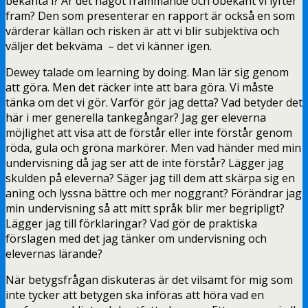
bekanta i? Är det något främmande och obekant vi lyfter
fram? Den som presenterar en rapport är också en som
värderar källan och risken är att vi blir subjektiva och
väljer det bekväma – det vi känner igen.
Dewey talade om learning by doing. Man lär sig genom
att göra. Men det räcker inte att bara göra. Vi måste
tänka om det vi gör. Varför gör jag detta? Vad betyder det
här i mer generella tankegångar? Jag ger eleverna
möjlighet att visa att de förstår eller inte förstår genom
röda, gula och gröna markörer. Men vad händer med min
undervisning då jag ser att de inte förstår? Lägger jag
skulden på eleverna? Säger jag till dem att skärpa sig en
aning och lyssna bättre och mer noggrant? Förändrar jag
min undervisning så att mitt språk blir mer begripligt?
Lägger jag till förklaringar? Vad gör de praktiska
förslagen med det jag tänker om undervisning och
elevernas lärande?
När betygsfrågan diskuteras är det vilsamt för mig som
inte tycker att betygen ska införas att höra vad en