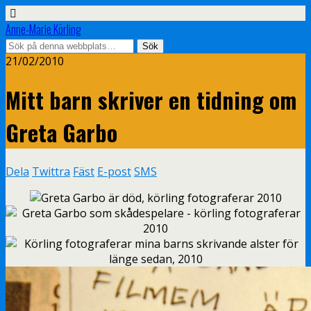
Anne-Marie Körling
21/02/2010
Mitt barn skriver en tidning om
Greta Garbo
Dela
Twittra
Fäst
E-post
SMS